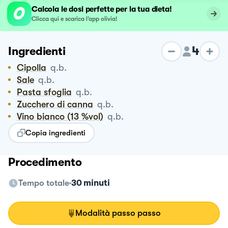
Calcola le dosi perfette per la tua dieta!
Clicca qui e scarica l’app olivia!
4
Ingredienti
Cipolla
q.b.
Sale
q.b.
Pasta sfoglia
q.b.
Zucchero di canna
q.b.
Vino bianco (13 %vol)
q.b.
Copia ingredienti
Procedimento
Tempo totale
30 minuti
Modalità passo passo