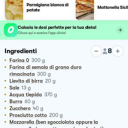
Parmigiana bianca di
Mattonella Sici
patate
Calcola le dosi perfette per la tua dieta!
Clicca qui e scarica l’app olivia!
8
Ingredienti
Farina 0
300
g
Farina di semola di grano duro
rimacinata
300
g
Lievito di birra
20
g
Sale
13
g
Acqua tiepida
370
g
Burro
60
g
Zucchero
40
g
Prosciutto cotto
200
g
Mozzarella (ben sgocciolata oppure la