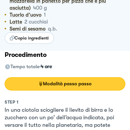
mozzarella in panetto per pizza che è più
asciutta)
400
g
Tuorlo d'uovo
1
Latte
2
cucchiai
Semi di sesamo
q.b.
Copia ingredienti
Procedimento
Tempo totale
4 ore
Modalità passo passo
STEP
1
In una ciotola sciogliere il lievito di birra e lo
zucchero con un po’ dell’acqua indicata, poi
versare il tutto nella planetaria, ma potete