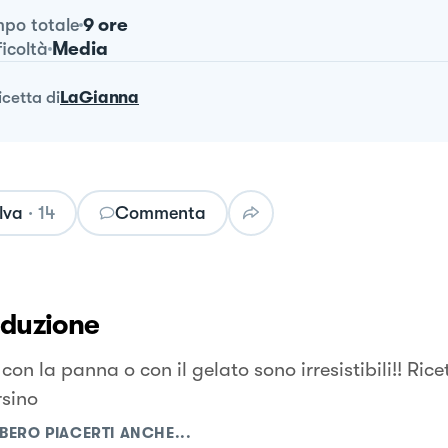
9 ore
po totale
Media
ficoltà
ricetta
di
LaGianna
lva
·
14
Commenta
oduzione
 con la panna o con il gelato sono irresistibili!! Rice
sino
BERO PIACERTI ANCHE...