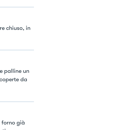
e chiuso, in
e palline un
 coperte da
 forno già