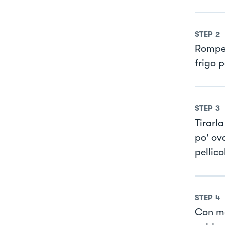
STEP
2
Romper
frigo p
STEP
3
Tirarla
po' ov
pellico
STEP
4
Con mol