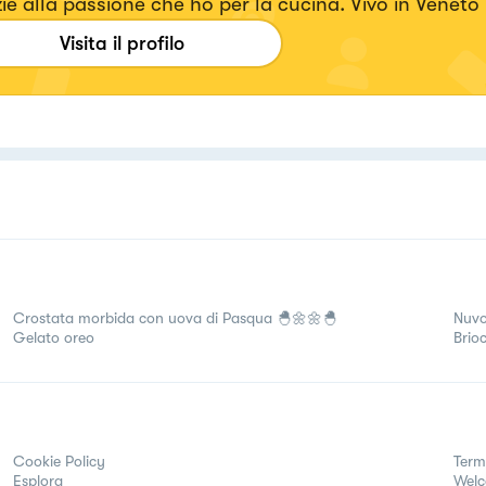
ie alla passione che ho per la cucina. Vivo in Veneto
Po, ho un marito e due figli che sono i miei giudici a 
Visita il profilo
apprezzano quello che preparo loro. Inizia così ques
spettata nuova avventura
Crostata morbida con uova di Pasqua 🐣🌼🌼🐣
Nuvo
Gelato oreo
Brio
Cookie Policy
Term
Esplora
Wel