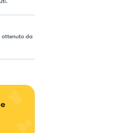
uti.
o ottenuto da
e 