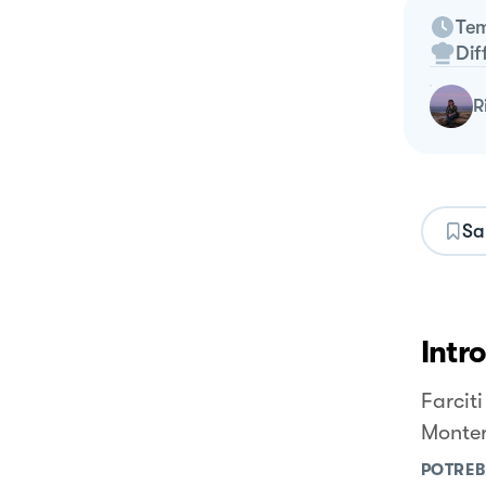
Tem
Dif
Sa
Intr
Farciti
Monter
POTREB