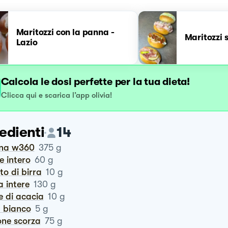
Maritozzi con la panna -
Maritozzi s
Lazio
Calcola le dosi perfette per la tua dieta!
Clicca qui e scarica l’app olivia!
edienti
14
ina w360
375
g
te intero
60
g
vito di birra
10
g
a intere
130
g
ele di acacia
10
g
m bianco
5
g
one scorza
75
g