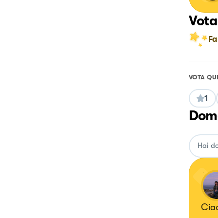
Vota
Fa
VOTA QU
1
Doma
Ciao