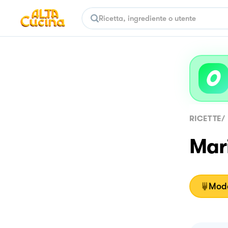
RICETTE
/
Mari
Moda