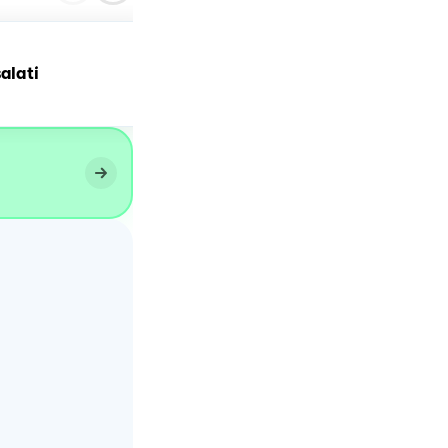
Maritozzi con crema e
alati
panna montata.