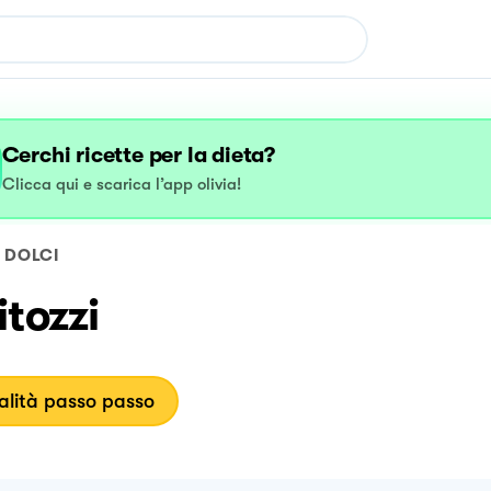
Cerchi ricette per la dieta?
Clicca qui e scarica l’app olivia!
DOLCI
tozzi
lità passo passo