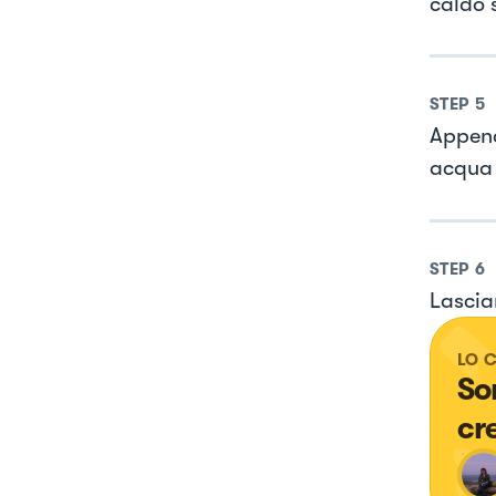
caldo s
STEP
5
Appena
acqua 
STEP
6
Lascia
LO 
So
cr