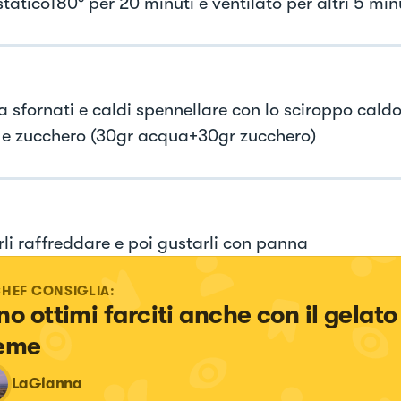
tatico180° per 20 minuti e ventilato per altri 5 min
 sfornati e caldi spennellare con lo sciroppo cald
e zucchero (30gr acqua+30gr zucchero)
rli raffreddare e poi gustarli con panna
CHEF CONSIGLIA:
no ottimi farciti anche con il gelato 
eme
LaGianna