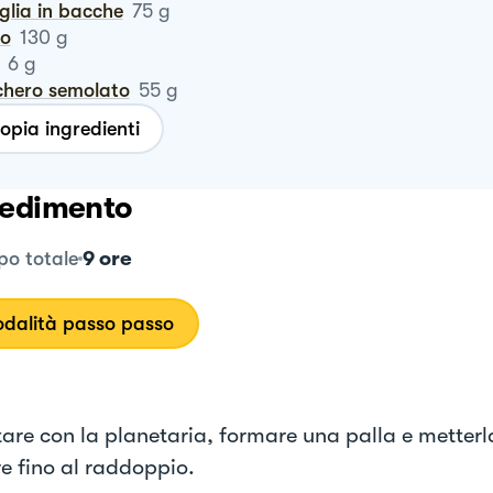
iglia in bacche
75
g
ro
130
g
6
g
chero semolato
55
g
opia ingredienti
edimento
9 ore
o totale
dalità passo passo
are con la planetaria, formare una palla e metterla
re fino al raddoppio.