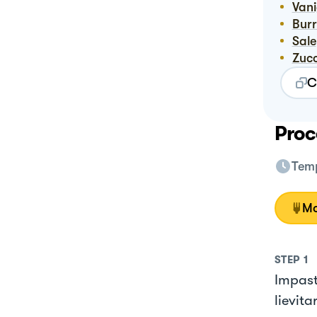
Van
Bur
Sale
Zuc
C
Proc
Temp
Mo
STEP
1
Impast
lievita