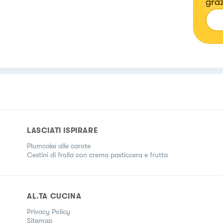
graz
del 
che 
ina
LASCIATI ISPIRARE
Plumcake alle carote
Cestini di frolla con crema pasticcera e frutta
AL.TA CUCINA
Privacy Policy
Sitemap