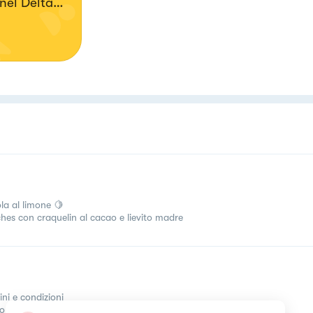
 nel Delta
tavola e
ta
la al limone 🍋
ches con craquelin al cacao e lievito madre
ini e condizioni
come