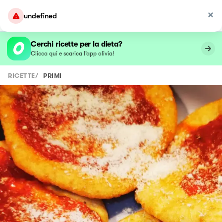
undefined
Cerchi ricette per la dieta?
Clicca qui e scarica l’app olivia!
RICETTE
/
PRIMI