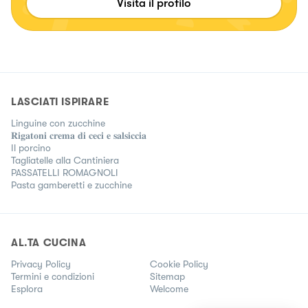
Visita il profilo
LASCIATI ISPIRARE
Linguine con zucchine
𝐑𝐢𝐠𝐚𝐭𝐨𝐧𝐢 𝐜𝐫𝐞𝐦𝐚 𝐝𝐢 𝐜𝐞𝐜𝐢 𝐞 𝐬𝐚𝐥𝐬𝐢𝐜𝐜𝐢𝐚
Il porcino
Tagliatelle alla Cantiniera
PASSATELLI ROMAGNOLI
Pasta gamberetti e zucchine
AL.TA CUCINA
Privacy Policy
Cookie Policy
Termini e condizioni
Sitemap
Esplora
Welcome