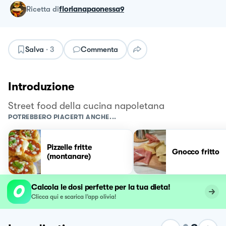
ricetta
di
florianapaonessa9
Salva
·
3
Commenta
Introduzione
Street food della cucina napoletana
POTREBBERO PIACERTI ANCHE...
Pizzelle fritte
Gnocco fritto
(montanare)
Calcola le dosi perfette per la tua dieta!
Clicca qui e scarica l’app olivia!