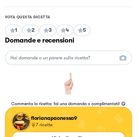
VOTA QUESTA RICETTA
1
2
3
4
5
Domande e recensioni
Commenta la ricetta: fai una domanda o complimentati! 😋
florianapaonessa9
7
ricette