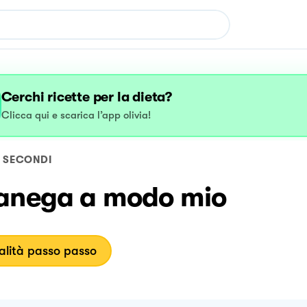
Cerchi ricette per la dieta?
Clicca qui e scarica l’app olivia!
SECONDI
anega a modo mio
lità passo passo