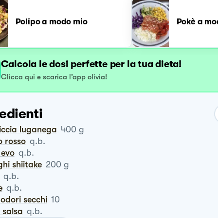
Polipo a modo mio
Pokè a mo
Calcola le dosi perfette per la tua dieta!
Clicca qui e scarica l’app olivia!
edienti
siccia luganega
400
g
io rosso
q.b.
o evo
q.b.
ghi shiitake
200
g
q.b.
e
q.b.
odori secchi
10
a salsa
q.b.