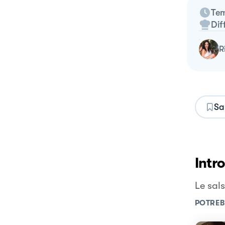
Tem
Dif
Sa
Intr
Le sals
POTREB