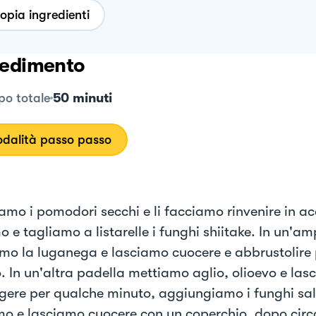
opia ingredienti
edimento
50 minuti
o totale
dalità passo passo
amo i pomodori secchi e li facciamo rinvenire in ac
o e tagliamo a listarelle i funghi shiitake. In un'a
mo la luganega e lasciamo cuocere e abbrustolire
. In un'altra padella mettiamo aglio, olioevo e las
ggere per qualche minuto, aggiungiamo i funghi sa
o e lasciamo cuocere con un coperchio, dopo circa