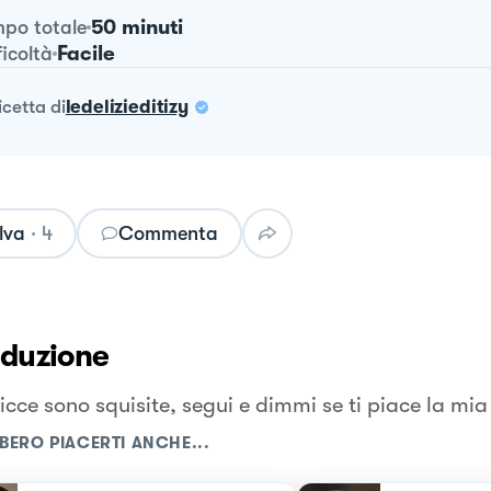
50 minuti
po totale
Facile
ficoltà
ricetta
di
ledelizieditizy
lva
·
4
Commenta
oduzione
icce sono squisite, segui e dimmi se ti piace la mia
BERO PIACERTI ANCHE...