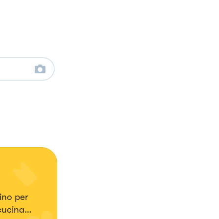
ino per
cucina