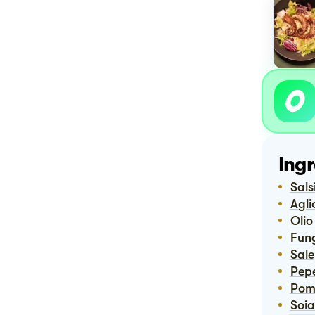
Ingr
Sal
Agl
Oli
Fun
Sale
Pep
Pom
Soi