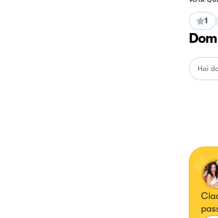
1
Doma
Ciao
pas