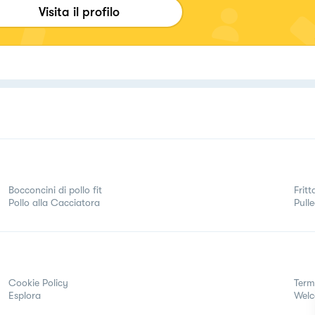
izionale, da preparare nel quotidiano!
Visita il profilo
Bocconcini di pollo fit
Fritt
Pollo alla Cacciatora
Pull
Cookie Policy
Term
Esplora
Wel