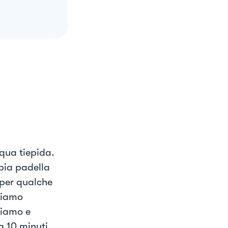
qua tiepida.
mpia padella
 per qualche
ciamo
liamo e
 10 minuti,