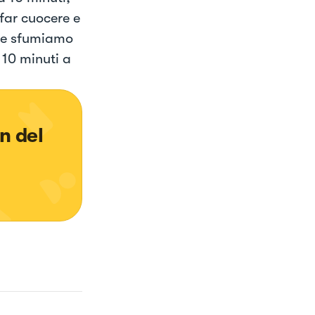
far cuocere e
i e sfumiamo
 10 minuti a
n del 