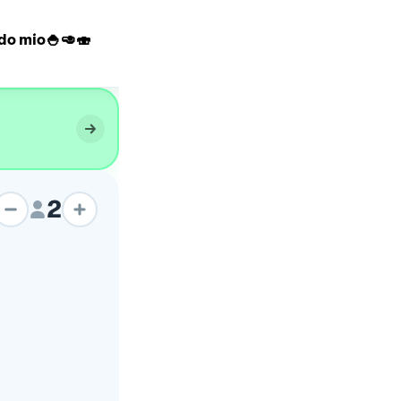
do mio🍚🥑🍣
Norma a modo mio
2