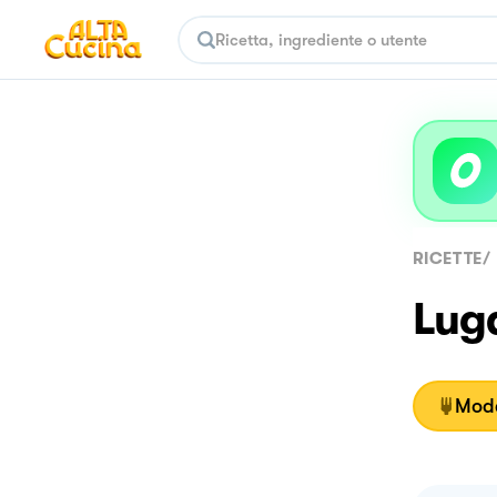
RICETTE
/
Lug
Moda