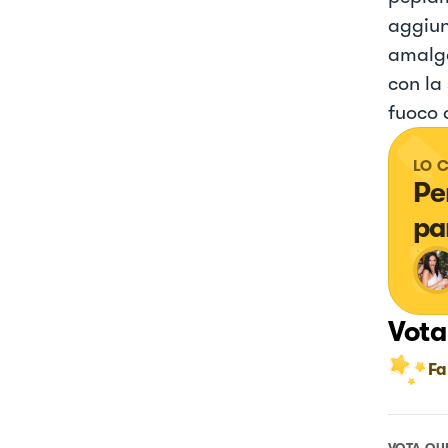
aggiun
amalga
con la
fuoco 
LO 
Pe
pa
Vota
Fa
VOTA QU