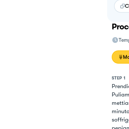
C
Proc
Temp
Mo
STEP
1
Prendi
Puliam
mettia
minuto
soffri
pepiam