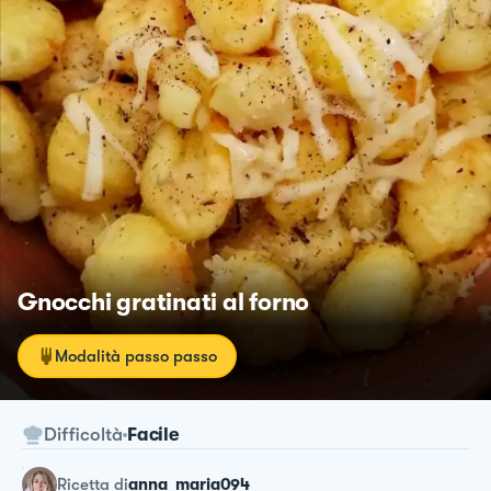
Gnocchi gratinati al forno
Modalità passo passo
Difficoltà
Facile
ricetta
di
anna_maria094