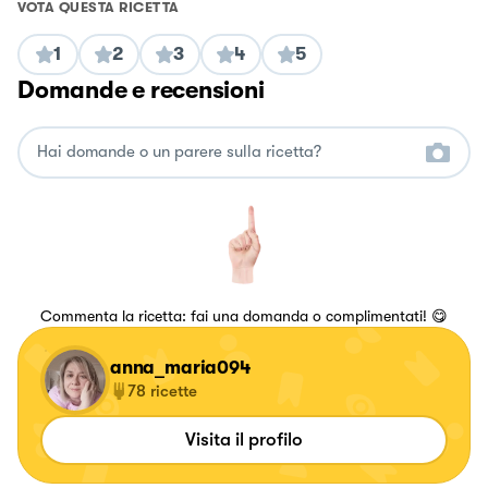
VOTA QUESTA RICETTA
1
2
3
4
5
Domande e recensioni
Commenta la ricetta: fai una domanda o complimentati! 😋
anna_maria094
78
ricette
Visita il profilo