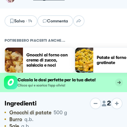
Salva
·
14
Commenta
POTREBBERO PIACERTI ANCHE...
Gnocchi al forno con
Patate al forno
crema di zucca,
gratinate
salsiccia e noci
Calcola le dosi perfette per la tua dieta!
Clicca qui e scarica l’app olivia!
2
Ingredienti
Gnocchi di patate
500
g
Burro
q.b.
Sale
q.b.