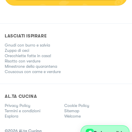
doppia cucina!)👇🏻
LASCIATI ISPIRARE
Gnudi con burro e salvia
Zuppa di ceci
Orecchiette fatte in casa!
Risotto con verdure
Minestrone della quarantena
Couscous con carne e verdure
AL.TA CUCINA
Privacy Policy
Cookie Policy
Termini e condizioni
Sitemap
Esplora
Welcome
©
2026
Al.ta Cucina