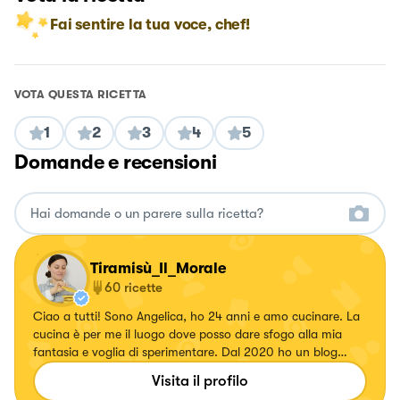
Fai sentire la tua voce, chef!
VOTA QUESTA RICETTA
1
2
3
4
5
Domande e recensioni
Tiramisù_Il_Morale
60
ricette
Ciao a tutti! Sono Angelica, ho 24 anni e amo cucinare. La
cucina è per me il luogo dove posso dare sfogo alla mia
fantasia e voglia di sperimentare. Dal 2020 ho un blog
“Tiramisù il Morale” in cui pubblico tutte le ricette gluten &
Visita il profilo
dairy free, anche in versione normale (sì gestisco una