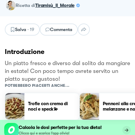
ricetta
di
Tiramisù_Il_Morale
Salva
·
19
Commenta
Introduzione
Un piatto fresco e diverso dal solito da mangiare
in estate! Con poco tempo avrete servito un
piatto super gustoso!
POTREBBERO PIACERTI ANCHE...
Trofie con crema di
Pennoni alla cr
noci e speck💫
melanzane e no
Calcola le dosi perfette per la tua dieta!
Clicca qui e scarica l’app olivia!