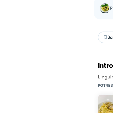
Sa
Intr
Linguin
POTREB