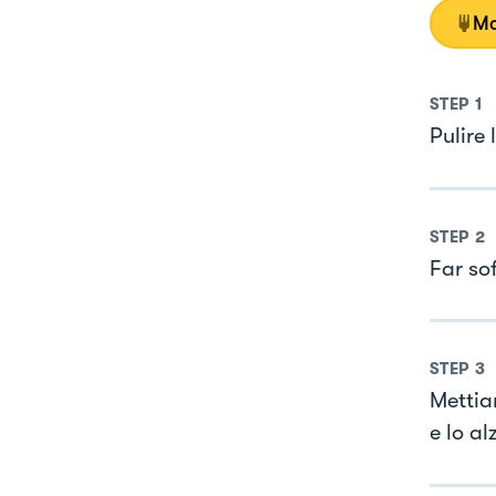
Mo
STEP
1
Pulire 
STEP
2
Far so
STEP
3
Mettia
e lo a