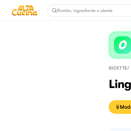
RICETTE
/
Ling
Moda