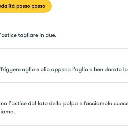
dalità passo passo
l'astice tagliare in due.
ffriggere aglio e olio appena l'aglio e ben dorato l
mo l'astice dal lato della polpa e facciamolo cuoce
lziamo.