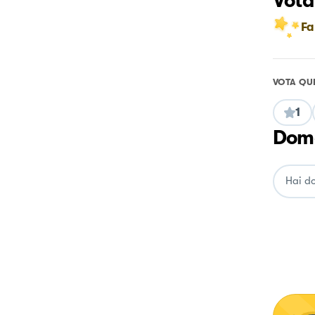
Vota
Fa
VOTA QU
1
Doma