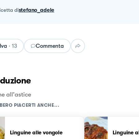
ricetta
di
stefano_adele
lva
·
13
Commenta
oduzione
e all'astice
BERO PIACERTI ANCHE...
Linguine alle vongole
Linguine a