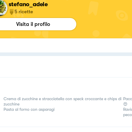
stefano_adele
5
ricette
Visita il profilo
Crema di zucchine e stracciatella con speck croccante e chips di
Pacc
zucchine
😍
Pasta al forno con asparagi
Ravi
peco