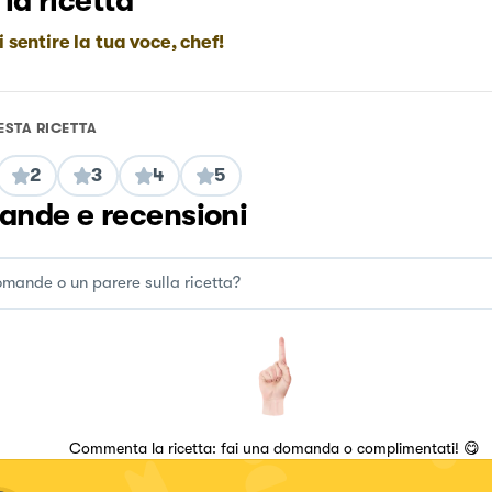
 la ricetta
i sentire la tua voce, chef!
ESTA RICETTA
2
3
4
5
nde e recensioni
Commenta la ricetta: fai una domanda o complimentati! 😋