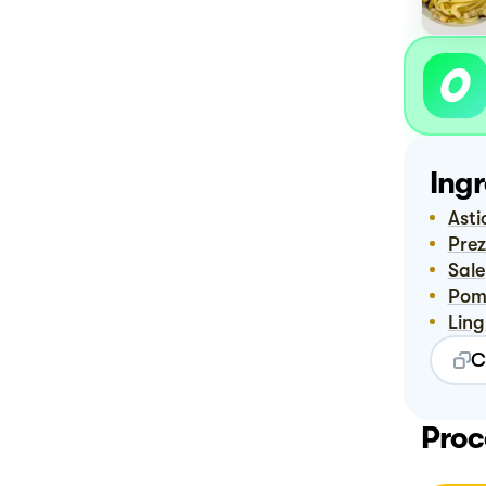
Ingr
Ast
Pre
Sale
Pom
Lin
C
Proc