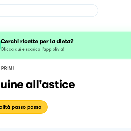
Cerchi ricette per la dieta?
Clicca qui e scarica l’app olivia!
PRIMI
uine all'astice
lità passo passo