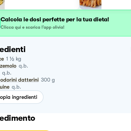
Calcola le dosi perfette per la tua dieta!
Clicca qui e scarica l’app olivia!
edienti
½
ice
1
kg
zzemolo
q.b.
q.b.
odorini datterini
300
g
guine
q.b.
opia ingredienti
edimento