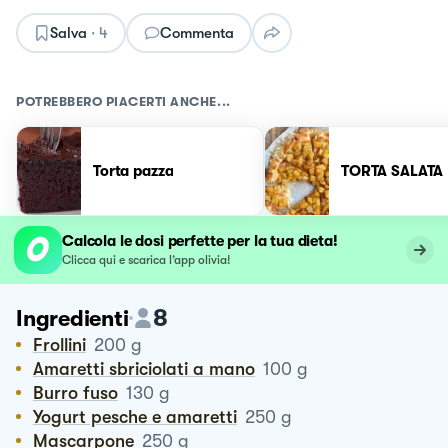
Salva
·
4
Commenta
POTREBBERO PIACERTI ANCHE...
Torta pazza
TORTA SALATA
Calcola le dosi perfette per la tua dieta!
Clicca qui e scarica l’app olivia!
8
Ingredienti
Frollini
200
g
Amaretti sbriciolati a mano
100
g
Burro fuso
130
g
Yogurt pesche e amaretti
250
g
Mascarpone
250
g