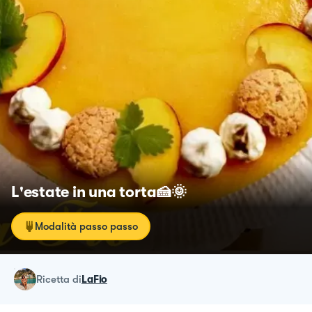
L'estate in una torta🍰🌞
Modalità passo passo
ricetta
di
LaFio