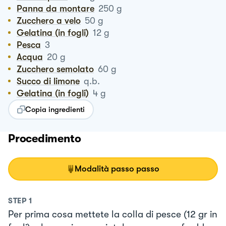
Panna da montare
250
g
Zucchero a velo
50
g
Gelatina (in fogli)
12
g
Pesca
3
Acqua
20
g
Zucchero semolato
60
g
Succo di limone
q.b.
Gelatina (in fogli)
4
g
Copia ingredienti
Procedimento
Modalità passo passo
STEP
1
Per prima cosa mettete la colla di pesce (12 gr in