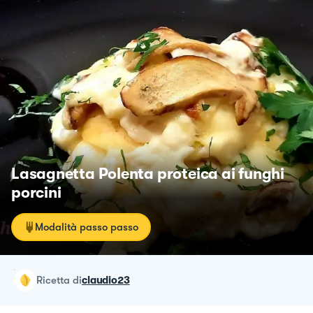
Lasagnetta Polenta proteica ai funghi
porcini
Modalità passo passo
ricetta
di
claudio23