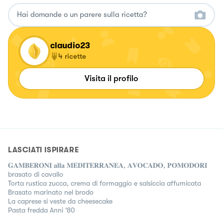
claudio23
4
ricette
Visita il profilo
LASCIATI ISPIRARE
𝐆𝐀𝐌𝐁𝐄𝐑𝐎𝐍𝐈 𝐚𝐥𝐥𝐚 𝐌𝐄𝐃𝐈𝐓𝐄𝐑𝐑𝐀𝐍𝐄𝐀, 𝐀𝐕𝐎𝐂𝐀𝐃𝐎, 𝐏𝐎𝐌𝐎𝐃𝐎𝐑𝐈
brasato di cavallo
Torta rustica zucca, crema di formaggio e salsiccia affumicata
Brasato marinato nel brodo
La caprese si veste da cheesecake
Pasta fredda Anni '80