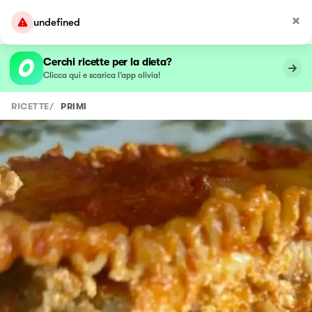
undefined
Cerchi ricette per la dieta?
Clicca qui e scarica l’app olivia!
RICETTE
/
PRIMI