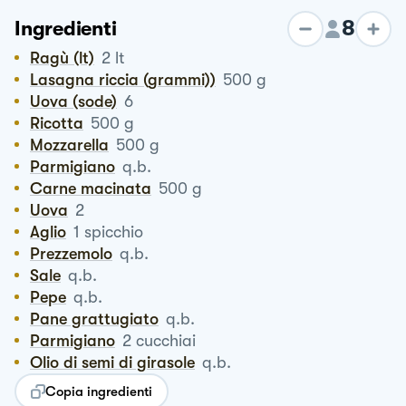
8
Ingredienti
Ragù (lt)
2
lt
Lasagna riccia (grammi))
500
g
Uova (sode)
6
Ricotta
500
g
Mozzarella
500
g
Parmigiano
q.b.
Carne macinata
500
g
Uova
2
Aglio
1
spicchio
Prezzemolo
q.b.
Sale
q.b.
Pepe
q.b.
Pane grattugiato
q.b.
Parmigiano
2
cucchiai
Olio di semi di girasole
q.b.
Copia ingredienti