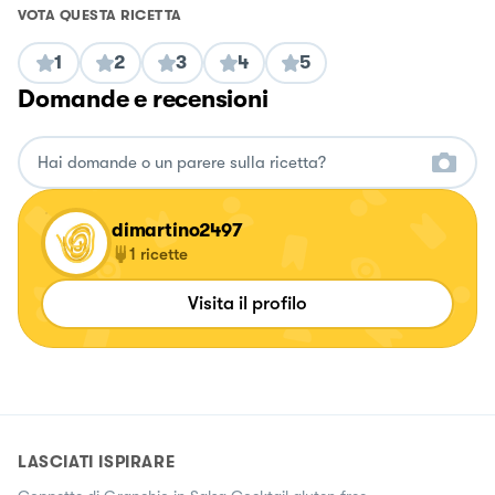
VOTA QUESTA RICETTA
1
2
3
4
5
Domande e recensioni
dimartino2497
1
ricette
Visita il profilo
LASCIATI ISPIRARE