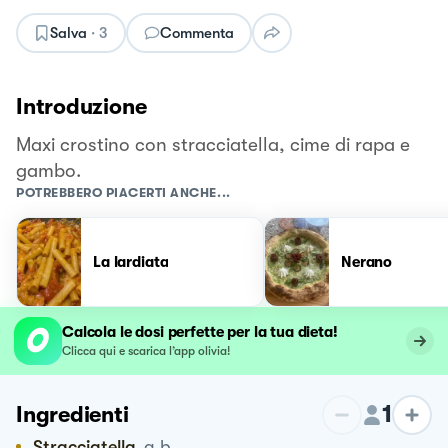
Salva
·
3
Commenta
Introduzione
Maxi crostino con stracciatella, cime di rapa e
gambo.
POTREBBERO PIACERTI ANCHE...
La lardiata
Nerano
Calcola le dosi perfette per la tua dieta!
Clicca qui e scarica l’app olivia!
1
Ingredienti
Stracciatella
q.b.