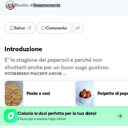
ricetta
di
ilassmoments
Salva
·
3
Commenta
Introduzione
E' la stagione dei peperoni e perché non
sfruttarli anche per un buon sugo gustoso.
POTREBBERO PIACERTI ANCHE...
Pasta e ceci
Polpette di pep
Calcola le dosi perfette per la tua dieta!
Clicca qui e scarica l’app olivia!