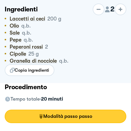
2
Ingredienti
Laccetti ai ceci
200
g
Olio
q.b.
Sale
q.b.
Pepe
q.b.
Peperoni rossi
2
Cipolle
25
g
Granella di nocciole
q.b.
Copia ingredienti
Procedimento
Tempo totale
20 minuti
Modalità passo passo