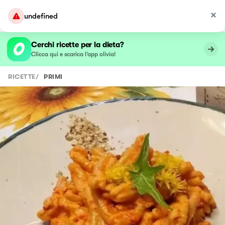
undefined
Cerchi ricette per la dieta?
Clicca qui e scarica l’app olivia!
RICETTE
/
PRIMI