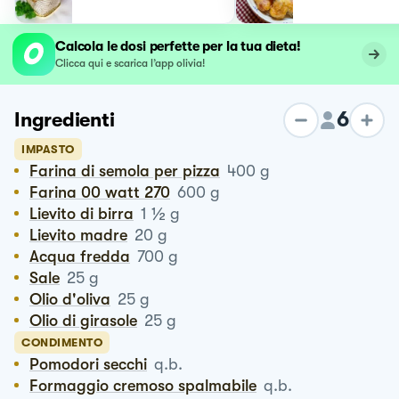
Calcola le dosi perfette per la tua dieta!
Clicca qui e scarica l’app olivia!
6
Ingredienti
IMPASTO
Farina di semola per pizza
400
g
Farina 00 watt 270
600
g
½
Lievito di birra
1
g
Lievito madre
20
g
Acqua fredda
700
g
Sale
25
g
Olio d'oliva
25
g
Olio di girasole
25
g
CONDIMENTO
Pomodori secchi
q.b.
Formaggio cremoso spalmabile
q.b.