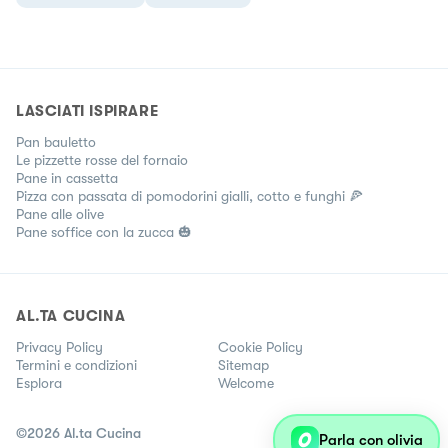
LASCIATI ISPIRARE
Pan bauletto
Le pizzette rosse del fornaio
Pane in cassetta
Pizza con passata di pomodorini gialli, cotto e funghi 🍕
Pane alle olive
Pane soffice con la zucca 🎃
AL.TA CUCINA
Privacy Policy
Cookie Policy
Termini e condizioni
Sitemap
Esplora
Welcome
©
2026
Al.ta Cucina
Parla con olivia