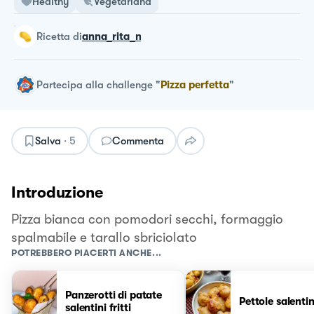
Healthy
Vegetariana
ricetta
di
anna_rita_n
Partecipa alla challenge
"
Pizza perfetta
"
Salva
·
5
Commenta
Introduzione
Pizza bianca con pomodori secchi, formaggio
spalmabile e tarallo sbriciolato
POTREBBERO PIACERTI ANCHE...
Panzerotti di patate
Pettole salenti
salentini fritti