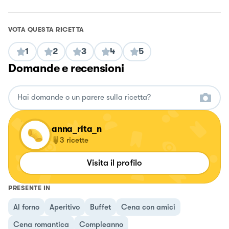
VOTA QUESTA RICETTA
1
2
3
4
5
Domande e recensioni
anna_rita_n
3
ricette
Visita il profilo
PRESENTE IN
Al forno
Aperitivo
Buffet
Cena con amici
Cena romantica
Compleanno