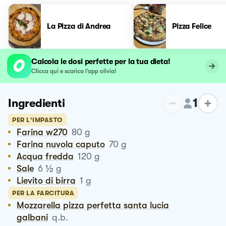
La Pizza di Andrea
Pizza Felice
Calcola le dosi perfette per la tua dieta!
Clicca qui e scarica l’app olivia!
1
Ingredienti
PER L'IMPASTO
Farina w270
80
g
Farina nuvola caputo
70
g
Acqua fredda
120
g
½
Sale
6
g
Lievito di birra
1
g
PER LA FARCITURA
Mozzarella pizza perfetta santa lucia
galbani
q.b.