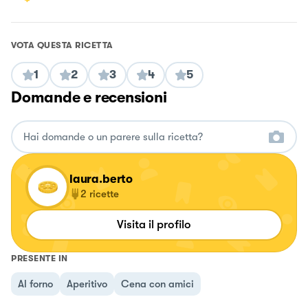
VOTA QUESTA RICETTA
1
2
3
4
5
Domande e recensioni
laura.berto
2
ricette
Visita il profilo
PRESENTE IN
Al forno
Aperitivo
Cena con amici