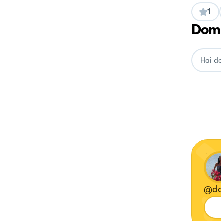
1
Doma
@do