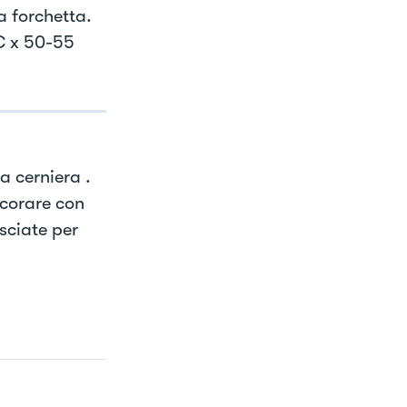
a forchetta.
C x 50-55
a cerniera .
ecorare con
asciate per