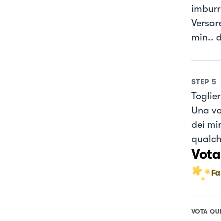
imburr
Versar
min.. 
STEP
5
Toglier
Una vo
dei mir
qualche
Vota
Fa
VOTA QU