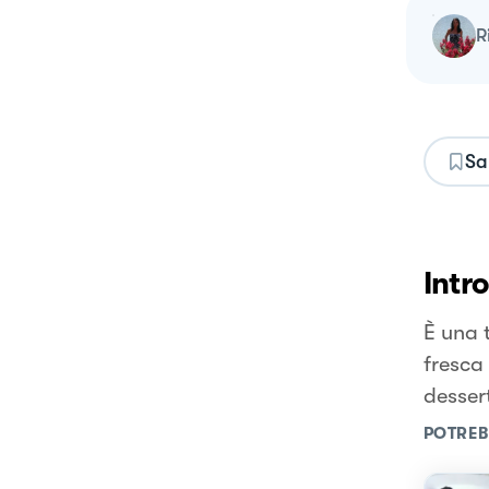
Sa
Intr
È una 
fresca 
desser
POTREB