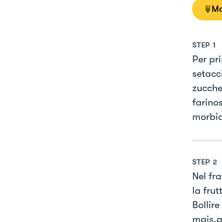
Mo
STEP
1
Per pr
setacc
zucche
farino
morbido
STEP
2
Nel fr
la frut
Bollir
mais,a