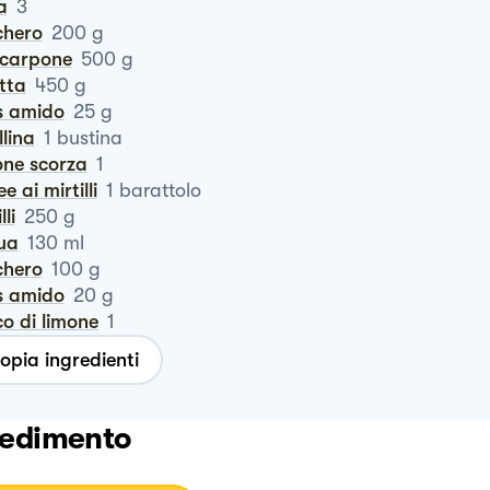
a
3
chero
200
g
scarpone
500
g
otta
450
g
is amido
25
g
llina
1
bustina
one scorza
1
lee ai mirtilli
1
barattolo
illi
250
g
qua
130
ml
chero
100
g
is amido
20
g
co di limone
1
opia ingredienti
edimento