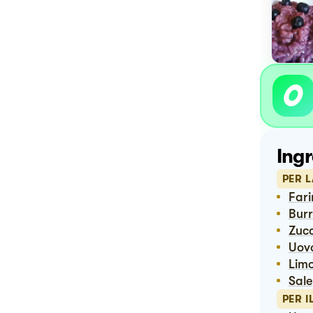
Ingr
PER L
Far
Bur
Zuc
Uov
Lim
Sale
PER I