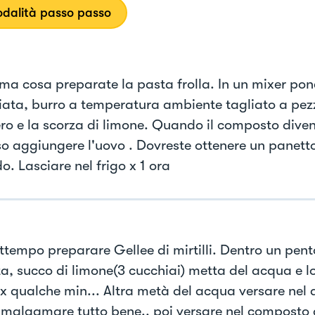
dalità passo passo
ima cosa preparate la pasta frolla. In un mixer pon
iata, burro a temperatura ambiente tagliato a pezz
ro e la scorza di limone. Quando il composto diven
so aggiungere l'uovo . Dovreste ottenere un panetto 
. Lasciare nel frigo x 1 ora
attempo preparare Gellee di mirtilli. Dentro un pent
ta, succo di limone(3 cucchiai) metta del acqua e l
e x qualche min... Altra metà del acqua versare nel
malgamare tutto bene.. poi versare nel composto di