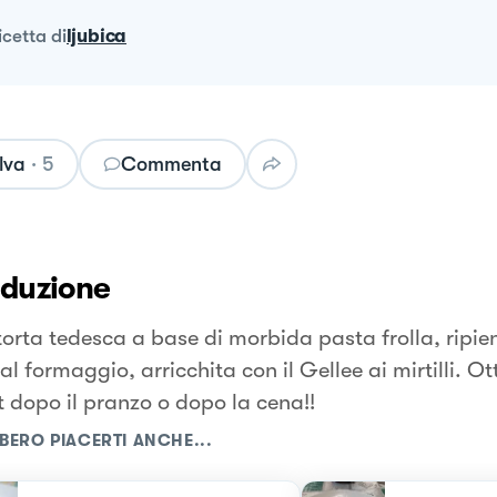
ricetta
di
ljubica
lva
·
5
Commenta
oduzione
torta tedesca a base di morbida pasta frolla, ripie
al formaggio, arricchita con il Gellee ai mirtilli. 
t dopo il pranzo o dopo la cena!!
BERO PIACERTI ANCHE...