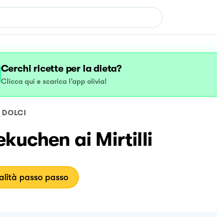
Cerchi ricette per la dieta?
Clicca qui e scarica l’app olivia!
DOLCI
kuchen ai Mirtilli
lità passo passo