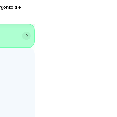
rgonzola e
Maxi pancake ai mirtilli