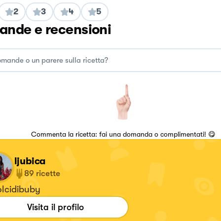
2
3
4
5
nde e recensioni
Commenta la ricetta: fai una domanda o complimentati! 😋
ljubica
89
ricette
lcidibuby
Visita il profilo