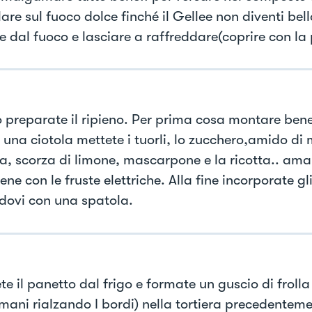
are sul fuoco dolce finché il Gellee non diventi bel
e dal fuoco e lasciare a raffreddare(coprire con la 
 preparate il ripieno. Per prima cosa montare bene
 una ciotola mettete i tuorli, lo zucchero,amido di 
na, scorza di limone, mascarpone e la ricotta.. a
ene con le fruste elettriche. Alla fine incorporate g
dovi con una spatola.
e il panetto dal frigo e formate un guscio di frolla
 mani rialzando I bordi) nella tortiera precedentem