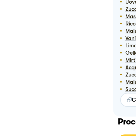
Uov
Zuc
Ma
Ric
Ma
Vani
Lim
Gel
Mirt
Ac
Zuc
Ma
Suc
C
Proc