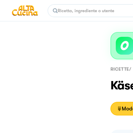
RICETTE
/
Käse
Moda