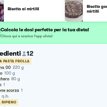
Risotto go
Risotto ai mirtilli
mirtilli
Calcola le dosi perfette per la tua dieta!
Clicca qui e scarica l’app olivia!
edienti
12
A PASTA FROLLA
ina 00
220
g
ro
100
g
chero
80
g
o
1
one scorza
1
q.b.
L RIPIENO