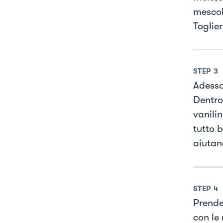
mescol
Toglier
STEP
3
Adesso
Dentro
vanili
tutto b
aiutan
STEP
4
Prendet
con le