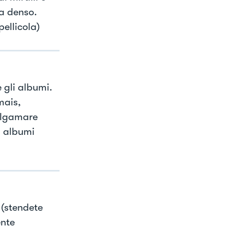
la denso.
pellicola)
 gli albumi.
mais,
malgamare
li albumi
 (stendete
ente