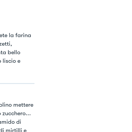
ete la farina
etti,
ta bello
liscio e
olino mettere
o zucchero...
 amido di
 mirtilli e