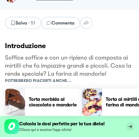
Salva
·
51
Commenta
Introduzione
Soffice soffice e con un ripieno di composta ai
mirtilli che fa impazzire grandi e piccoli. Cosa la
rende speciale? La farina di mandorle!
POTREBBERO PIACERTI ANCHE...
Torta morbida al
Torta ai mirtilli
cioccolato e mandorle
farina di mando
Calcola le dosi perfette per la tua dieta!
Clicca qui e scarica l’app olivia!