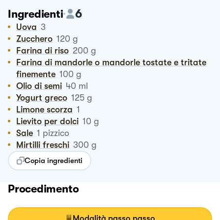
6
Ingredienti
Uova
3
Zucchero
120
g
Farina di riso
200
g
Farina di mandorle o mandorle tostate e tritate
finemente
100
g
Olio di semi
40
ml
Yogurt greco
125
g
Limone scorza
1
Lievito per dolci
10
g
Sale
1
pizzico
Mirtilli freschi
300
g
Copia ingredienti
Procedimento
Modalità passo passo