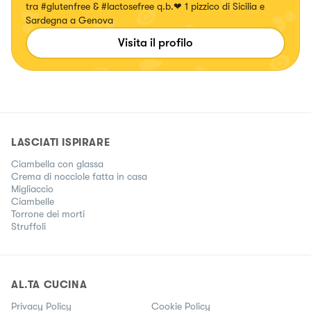
tra #glutenfree & #lactosefree q.b.❤ 1 pizzico di Sicilia e
Sardegna a Genova
Visita il profilo
LASCIATI ISPIRARE
Ciambella con glassa
Crema di nocciole fatta in casa
Migliaccio
Ciambelle
Torrone dei morti
Struffoli
AL.TA CUCINA
Privacy Policy
Cookie Policy