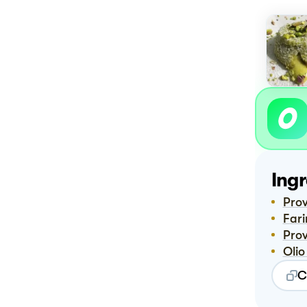
Ingr
Pr
Far
Pr
Oli
C