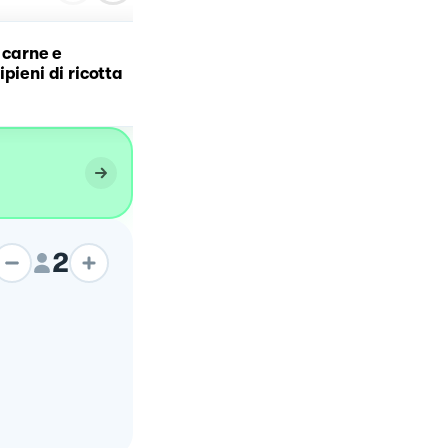
i carne e
Involtini di pollo al
pieni di ricotta
pistacchio
2