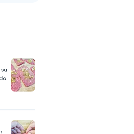
 su
rdo
n