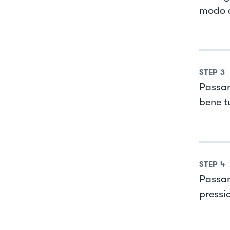
modo ch
STEP
3
Passare
bene tut
STEP
4
Passare
pressi