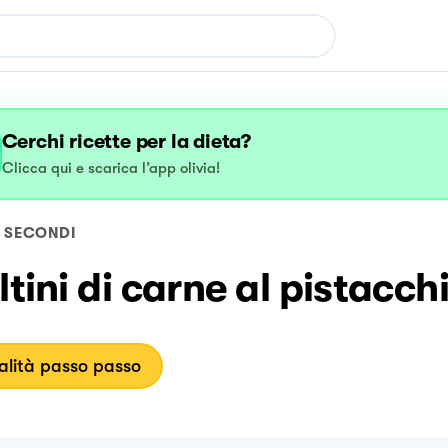
Cerchi ricette per la dieta?
Clicca qui e scarica l’app olivia!
SECONDI
ltini di carne al pistacch
lità passo passo