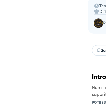
Tem
Dif
Sa
Intr
Non il
sapori
POTREB