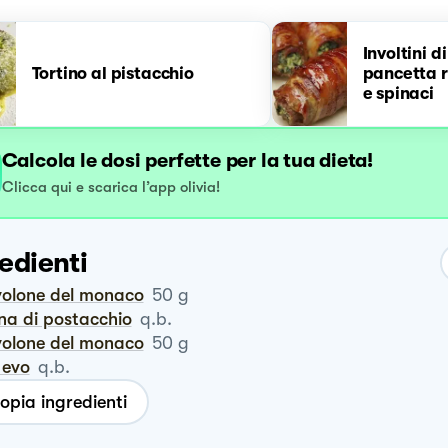
Involtini d
Tortino al pistacchio
pancetta ri
e spinaci
Calcola le dosi perfette per la tua dieta!
Clicca qui e scarica l’app olivia!
edienti
ovolone del monaco
50
g
ina di postacchio
q.b.
ovolone del monaco
50
g
o evo
q.b.
opia ingredienti