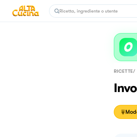
RICETTE
/
Invo
Moda