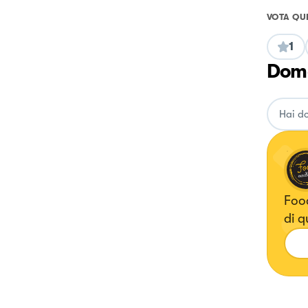
VOTA QU
1
Doma
Food Conten