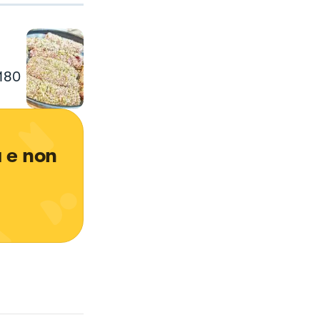
 180
 e non 