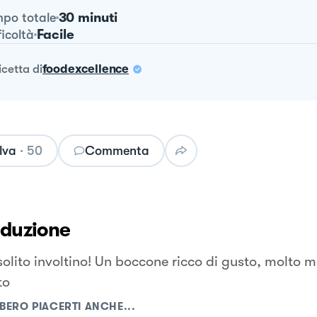
30 minuti
po totale
Facile
ficoltà
ricetta
di
foodexcellence
lva
·
50
Commenta
oduzione
 solito involtino! Un boccone ricco di gusto, molto 
to
BERO PIACERTI ANCHE...