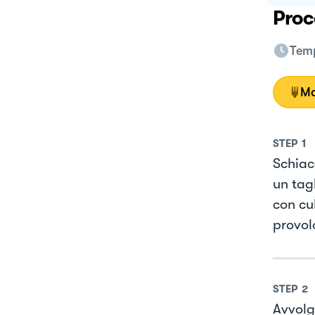
Proc
Temp
Mo
STEP
1
Schiacc
un tag
con cu
provol
STEP
2
Avvolgi