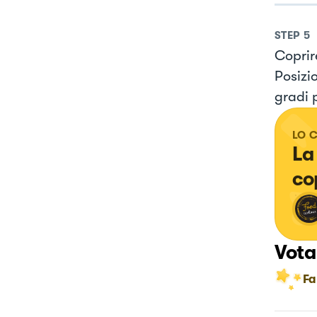
STEP
5
Coprire
Posizio
gradi p
LO 
La
co
Vota
Fa