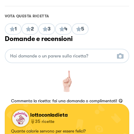
VOTA QUESTA RICETTA
1
2
3
4
5
Domande e recensioni
Commenta la ricetta: fai una domanda o complimentati! 😋
lottoconladieta
35
ricette
Quante calorie servono per essere felici?