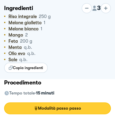
3
Ingredienti
Riso integrale
250
g
Melone gialletto
1
Melone bianco
1
Mango
2
Feta
200
g
Menta
q.b.
Olio evo
q.b.
Sale
q.b.
Copia ingredienti
Procedimento
Tempo totale
15 minuti
Modalità passo passo