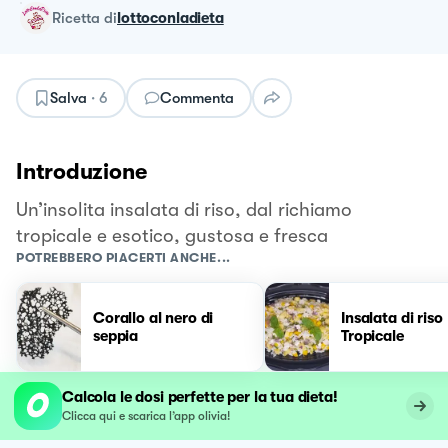
ricetta
di
lottoconladieta
Salva
·
6
Commenta
Introduzione
Un’insolita insalata di riso, dal richiamo
tropicale e esotico, gustosa e fresca
POTREBBERO PIACERTI ANCHE...
Corallo al nero di
Insalata di riso
seppia
Tropicale
Calcola le dosi perfette per la tua dieta!
Clicca qui e scarica l’app olivia!