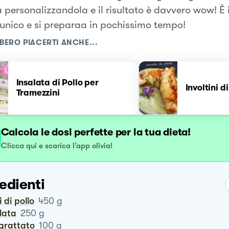
a personalizzandola e il risultato è davvero wow! È
 unico e si preparaa in pochissimo tempo!
BERO PIACERTI ANCHE...
Insalata di Pollo per
Involtini di
Tramezzini
Calcola le dosi perfette per la tua dieta!
Clicca qui e scarica l’app olivia!
edienti
ti di pollo
450
g
alata
250
g
ngrattato
100
g