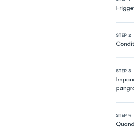
Frigget
STEP
2
Condite
STEP
3
Impanat
pangra
STEP
4
Quando