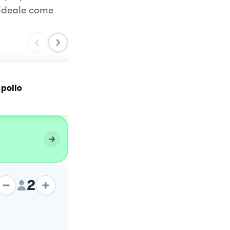
 ideale come
 pollo
INSALATA DI POLLO LIGH
2