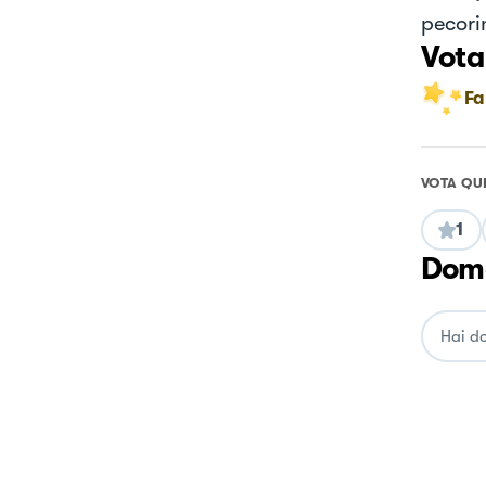
pecori
Vota
Fa
VOTA QU
1
Doma