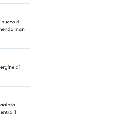
l succo di
 unendo man
vergine di
insalata
entro il