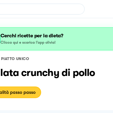
Cerchi ricette per la dieta?
Clicca qui e scarica l’app olivia!
PIATTO UNICO
lata crunchy di pollo
lità passo passo