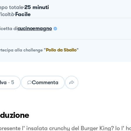
25 minuti
po totale
Facile
ficoltà
ricetta
di
cucinoemagno
rtecipa alla challenge
"
Pollo da Sballo
"
lva
·
5
Commenta
oduzione
presente l' insalata crunchy del Burger King? Io l' 