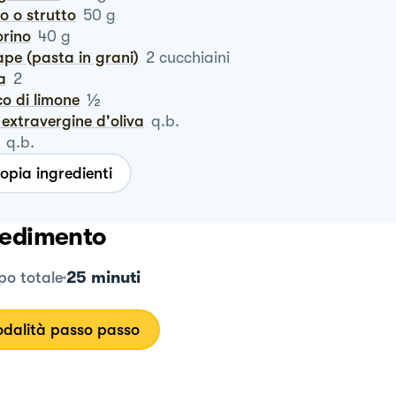
ro o strutto
50
g
orino
40
g
ape (pasta in grani)
2
cucchiaini
a
2
½
co di limone
io extravergine d'oliva
q.b.
q.b.
opia ingredienti
edimento
25 minuti
o totale
dalità passo passo