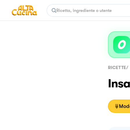
RICETTE
/
Insa
Moda