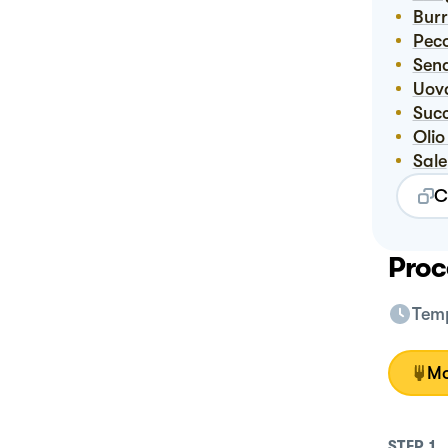
Bur
Pec
Sen
Uov
Suc
Ol
Sale
C
Proc
Temp
Mo
STEP
1