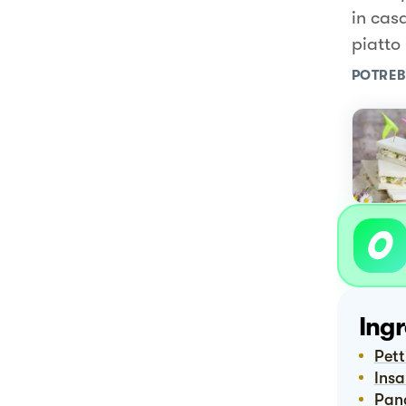
in cas
piatto
POTREB
Ingr
Pet
Ins
Pa