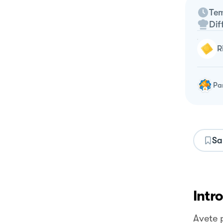
Tem
Dif
Pa
Sa
Intr
Avete 