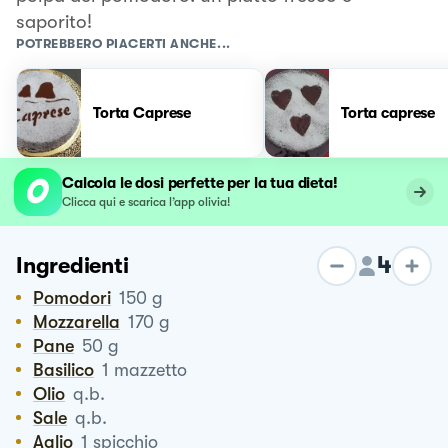
saporito!
POTREBBERO PIACERTI ANCHE...
Torta Caprese
Torta caprese
Calcola le dosi perfette per la tua dieta!
Clicca qui e scarica l’app olivia!
4
Ingredienti
Pomodori
150
g
Mozzarella
170
g
Pane
50
g
Basilico
1
mazzetto
Olio
q.b.
Sale
q.b.
Aglio
1
spicchio