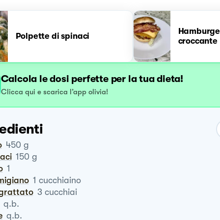
Hamburger
Polpette di spinaci
croccante
Calcola le dosi perfette per la tua dieta!
Clicca qui e scarica l’app olivia!
edienti
o
450
g
naci
150
g
o
1
rmigiano
1
cucchiaino
ngrattato
3
cucchiai
q.b.
e
q.b.