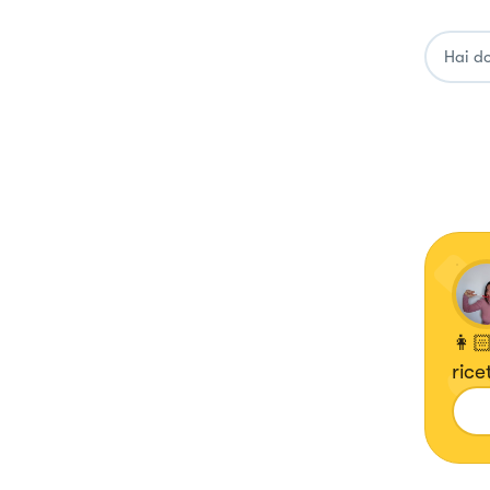
👩
rice
que