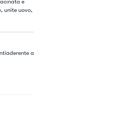
macinata e
, unite uovo,
antiaderente a