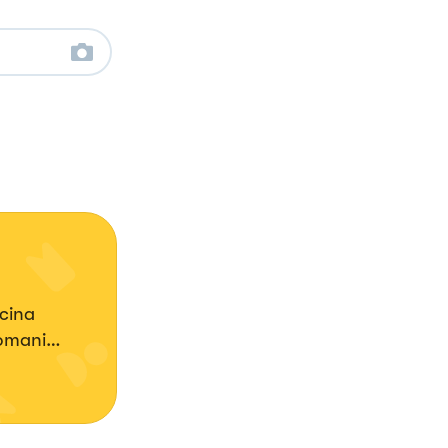
cina
domani