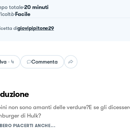
20 minuti
po totale
Facile
ficoltà
ricetta
di
giovipipitone29
lva
·
4
Commenta
oduzione
ini non sono amanti delle verdure?E se gli dicesse
mburger di Hulk?
BERO PIACERTI ANCHE...