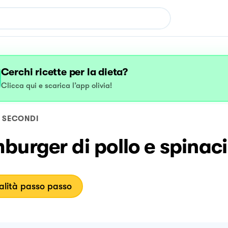
Cerchi ricette per la dieta?
Clicca qui e scarica l’app olivia!
SECONDI
urger di pollo e spinaci
lità passo passo