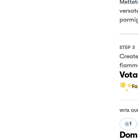
Mettete
versat
parmig
STEP
3
Create
fiamma
Vota
Fa
VOTA QU
1
Doma