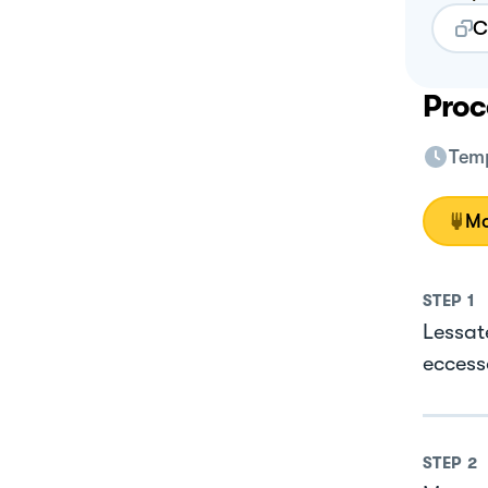
C
Proc
Temp
Mo
STEP
1
Lessate
eccess
STEP
2