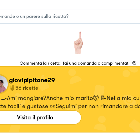
Commenta la ricetta: fai una domanda o complimentati! 😋
giovipipitone29
56
ricette
‍🍳Ami mangiare?Anche mio marito🤫 📝Nella mia cu
tte facili e gustose 👀Seguimi per non rimandare a 
llo che puoi mangiare oggi
Visita il profilo