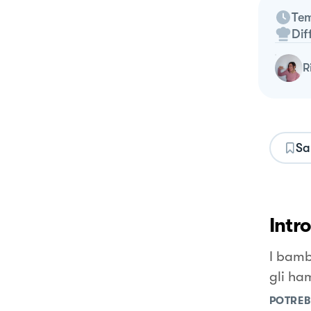
Tem
Dif
Sa
Intr
I bamb
gli ha
POTREB