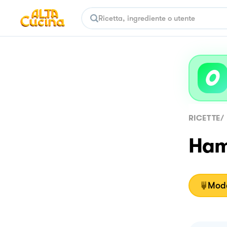
RICETTE
/
Hamb
Moda