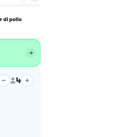
 di pollo
Hamburger di spinaci co
cuore filante
4