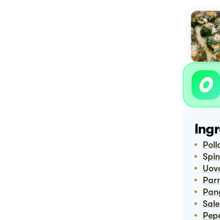
Ingr
Poll
Spi
Uov
Pa
Pa
Sale
Pep