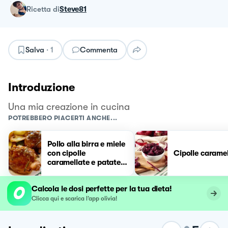
ricetta
di
Steve81
Salva
·
1
Commenta
Introduzione
Una mia creazione in cucina
POTREBBERO PIACERTI ANCHE...
Pollo alla birra e miele
con cipolle
Cipolle caramel
caramellate e patate
al forno
Calcola le dosi perfette per la tua dieta!
Clicca qui e scarica l’app olivia!