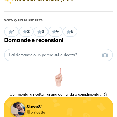
VOTA QUESTA RICETTA
1
2
3
4
5
Domande e recensioni
Commenta la ricetta: fai una domanda o complimentati! 😋
Steve81
5
ricette