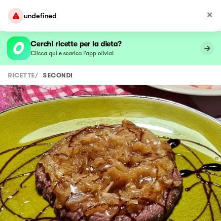
undefined
Cerchi ricette per la dieta?
Clicca qui e scarica l’app olivia!
RICETTE
/
SECONDI