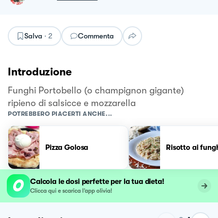
Salva
·
2
Commenta
Introduzione
Funghi Portobello (o champignon gigante)
ripieno di salsicce e mozzarella
POTREBBERO PIACERTI ANCHE...
Pizza Golosa
Risotto ai fung
Calcola le dosi perfette per la tua dieta!
Clicca qui e scarica l’app olivia!