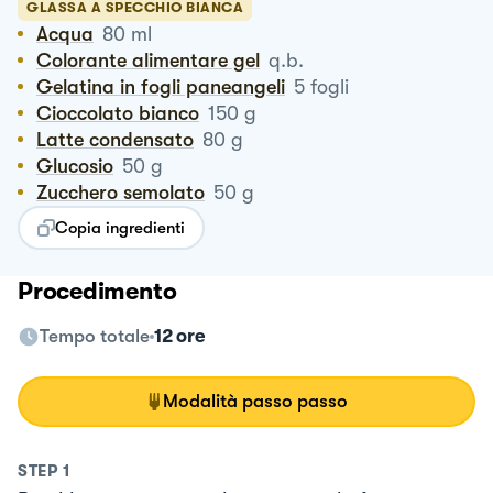
GLASSA A SPECCHIO BIANCA
Acqua
80
ml
Colorante alimentare gel
q.b.
Gelatina in fogli paneangeli
5
fogli
Cioccolato bianco
150
g
Latte condensato
80
g
Glucosio
50
g
Zucchero semolato
50
g
Copia ingredienti
Procedimento
Tempo totale
12 ore
Modalità passo passo
STEP
1