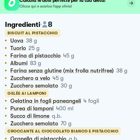
Calcola le dosi perfette per la tua dieta!
Clicca qui e scarica l’app olivia!
8
Ingredienti
BISCUIT AL PISTACCHIO
Uova
38
g
Tuorlo
25
g
Farina di pistacchio
45
g
Albumi
83
g
Farina senza glutine (mix frolla nutrifree)
38
g
Zucchero a velo
45
g
Zucchero semolato
30
g
GELÉE AI LAMPONI
Gelatina in fogli paneangeli
4
fogli
Purea di lamponi
400
ml
Succo di limone
q.b.
Zucchero semolato
70
g
CROCCANTE AL CIOCCOLATO BIANCO E PISTACCHIO
Granella di pistacchio
q.b.