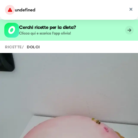
undefined
Cerchi ricette per la dieta?
Clicca qui e scarica l’app olivia!
RICETTE
/
DOLCI