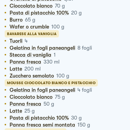
Cioccolato bianco
70
g
Pasta di pistacchio 100%
20
g
Burro
65
g
Wafer o crumble
100
g
BAVARESE ALLA VANIGLIA
Tuorli
4
Gelatina in fogli paneangeli
8
fogli
Stecca di vaniglia
1
Panna fresca
330
ml
Latte
200
ml
Zucchero semolato
100
g
MOUSSE CIOCCOLATO BIANCO E PISTACCHIO
Gelatina in fogli paneangeli
4
fogli
Cioccolato bianco
75
g
Panna fresca
50
g
Latte
25
g
Pasta di pistacchio 100%
30
g
Panna fresca semi montata
150
g