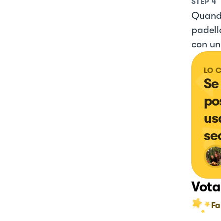
STEP
4
Quando
padell
con un
LO 
Se
po
us
se
Vota
Fa