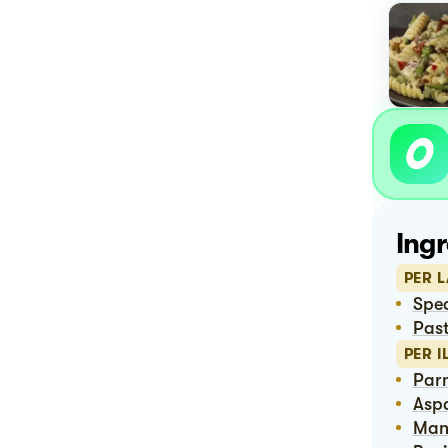
Ingr
PER L
Spe
Pas
PER I
Pa
Asp
Ma