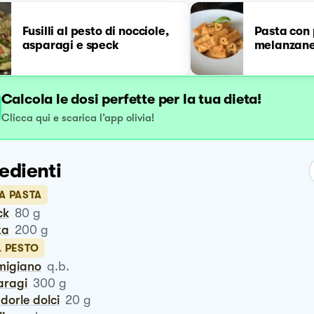
Fusilli al pesto di nocciole,
Pasta con 
asparagi e speck
melanzan
Calcola le dosi perfette per la tua dieta!
Clicca qui e scarica l’app olivia!
edienti
A PASTA
ck
80
g
ta
200
g
L PESTO
rmigiano
q.b.
aragi
300
g
ndorle dolci
20
g