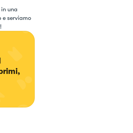
 in una
o e serviamo
!
 
primi, 