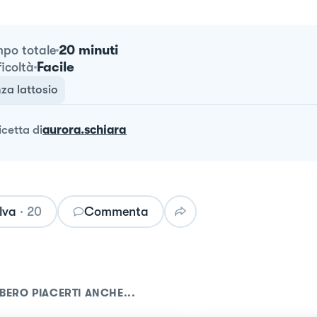
20 minuti
po totale
Facile
ficoltà
za lattosio
ricetta
di
aurora.schiara
lva
·
20
Commenta
BERO PIACERTI ANCHE...