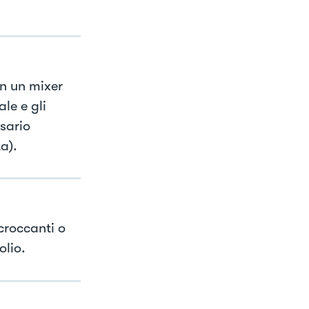
n un mixer
le e gli
sario
a).
croccanti o
olio.