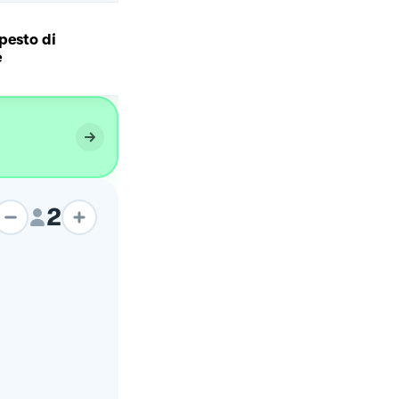
pesto di
Spaghetti al pesto di
e
asparagi
2