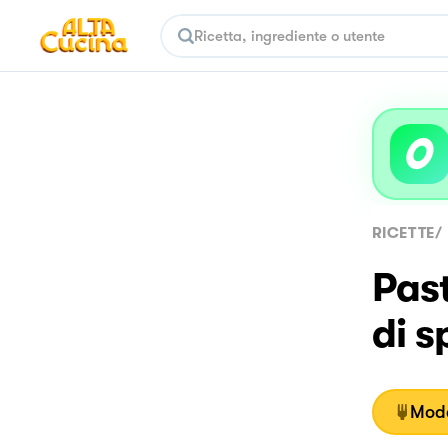
RICETTE
/
Past
di s
Moda