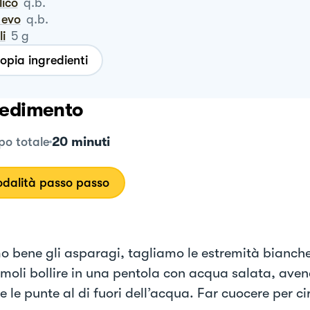
ilico
q.b.
o evo
q.b.
li
5
g
opia ingredienti
edimento
20 minuti
o totale
dalità passo passo
o bene gli asparagi, tagliamo le estremità bianche
moli bollire in una pentola con acqua salata, aven
e le punte al di fuori dell’acqua. Far cuocere per c