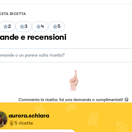
ESTA RICETTA
2
3
4
5
nde e recensioni
Commenta la ricetta: fai una domanda o complimentati! 😋
aurora.schiara
5
ricette