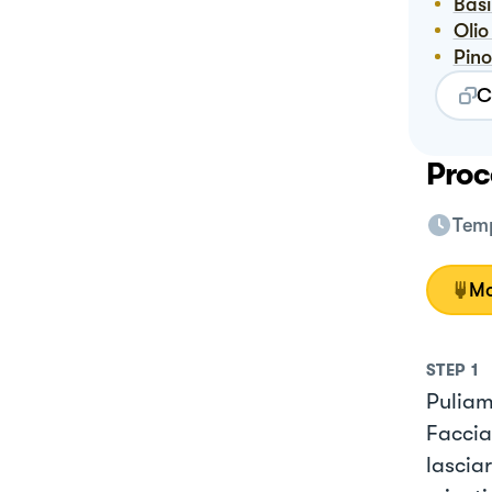
Bas
Oli
Pino
C
Proc
Temp
Mo
STEP
1
Puliam
Faccia
lasciar