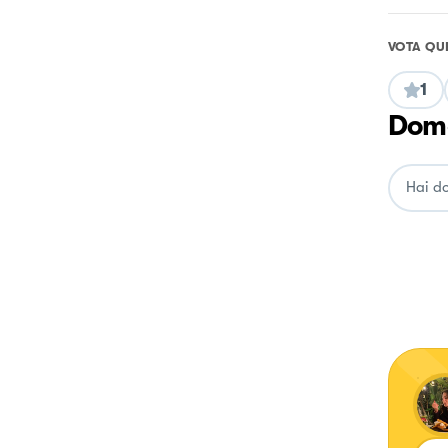
VOTA QU
1
Doma