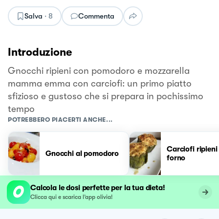
Salva
·
8
Commenta
Introduzione
Gnocchi ripieni con pomodoro e mozzarella
mamma emma con carciofi: un primo piatto
sfizioso e gustoso che si prepara in pochissimo
tempo
POTREBBERO PIACERTI ANCHE...
Carciofi ripieni
Gnocchi al pomodoro
forno
Calcola le dosi perfette per la tua dieta!
Clicca qui e scarica l’app olivia!