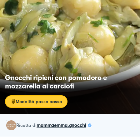
Gnocchi ripieni con pomodoro e
mozzarella ai carciofi
Modalità passo passo
ricetta
di
mammaemma.gnocchi