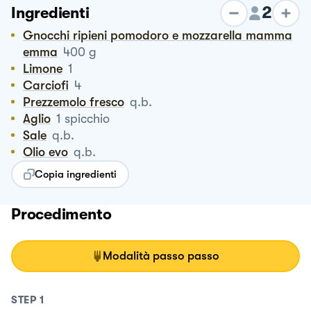
2
Ingredienti
Gnocchi ripieni pomodoro e mozzarella mamma
emma
400
g
Limone
1
Carciofi
4
Prezzemolo fresco
q.b.
Aglio
1
spicchio
Sale
q.b.
Olio evo
q.b.
Copia ingredienti
Procedimento
Modalità passo passo
STEP
1