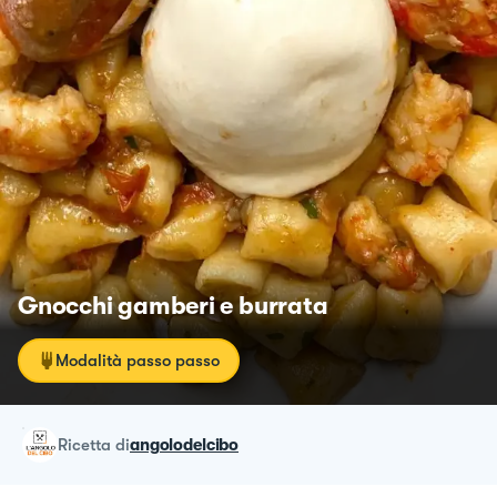
Gnocchi gamberi e burrata
Modalità passo passo
ricetta
di
angolodelcibo