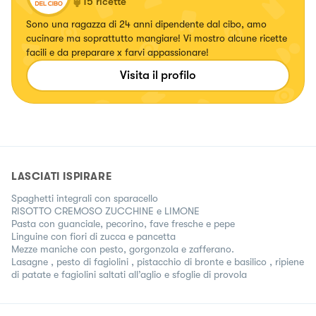
15
ricette
Sono una ragazza di 24 anni dipendente dal cibo, amo
cucinare ma soprattutto mangiare! Vi mostro alcune ricette
facili e da preparare x farvi appassionare!
Visita il profilo
LASCIATI ISPIRARE
Spaghetti integrali con sparacello
RISOTTO CREMOSO ZUCCHINE e LIMONE
Pasta con guanciale, pecorino, fave fresche e pepe
Linguine con fiori di zucca e pancetta
Mezze maniche con pesto, gorgonzola e zafferano.
Lasagne , pesto di fagiolini , pistacchio di bronte e basilico , ripiene
di patate e fagiolini saltati all’aglio e sfoglie di provola