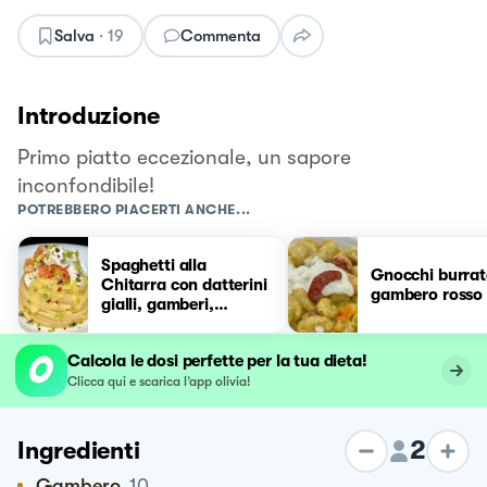
Salva
·
19
Commenta
Introduzione
Primo piatto eccezionale, un sapore
inconfondibile!
POTREBBERO PIACERTI ANCHE...
Spaghetti alla
Gnocchi burrat
Chitarra con datterini
gambero rosso
gialli, gamberi,
burrata e pistacchi
Calcola le dosi perfette per la tua dieta!
Clicca qui e scarica l’app olivia!
2
Ingredienti
Gambero
10