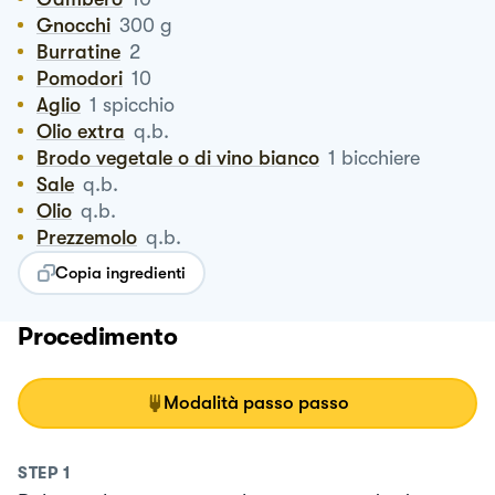
Gnocchi
300
g
Burratine
2
Pomodori
10
Aglio
1
spicchio
Olio extra
q.b.
Brodo vegetale o di vino bianco
1
bicchiere
Sale
q.b.
Olio
q.b.
Prezzemolo
q.b.
Copia ingredienti
Procedimento
Modalità passo passo
STEP
1