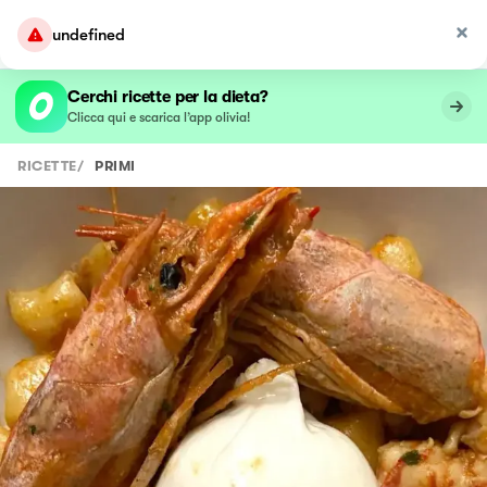
undefined
Cerchi ricette per la dieta?
Clicca qui e scarica l’app olivia!
RICETTE
/
PRIMI