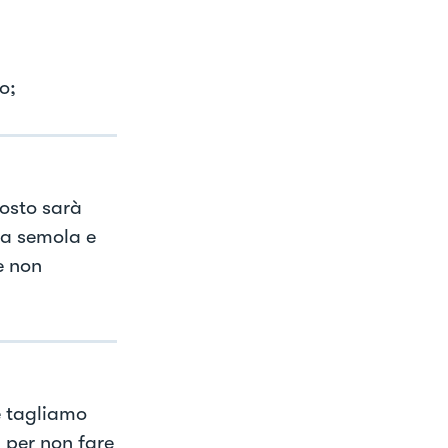
o;
osto sarà
la semola e
e non
e tagliamo
 per non fare