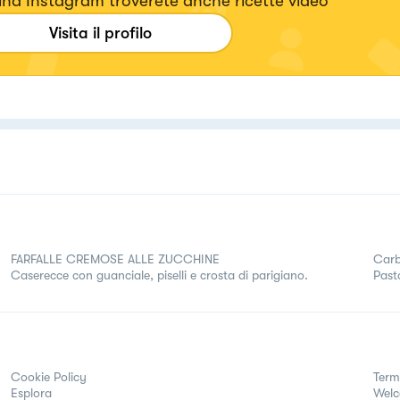
na Instagram troverete anche ricette video
Visita il profilo
FARFALLE CREMOSE ALLE ZUCCHINE
Carb
Caserecce con guanciale, piselli e crosta di parigiano.
Past
Cookie Policy
Term
Esplora
Wel