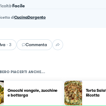
Facile
ficoltà
ricetta
di
CucinaDargento
lva
·
3
Commenta
BERO PIACERTI ANCHE...
Gnocchi vongole, zucchine
Torta Sala
e bottarga
Ricotta