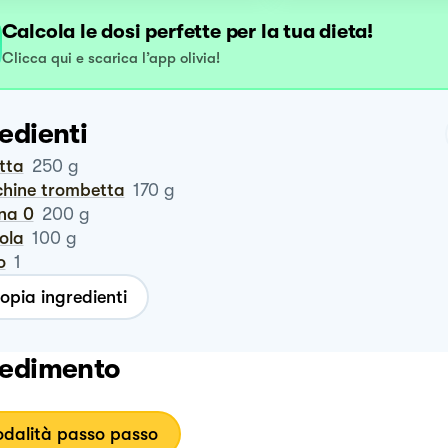
Calcola le dosi perfette per la tua dieta!
Clicca qui e scarica l’app olivia!
edienti
otta
250
g
chine trombetta
170
g
ina 0
200
g
ola
100
g
o
1
opia ingredienti
edimento
dalità passo passo