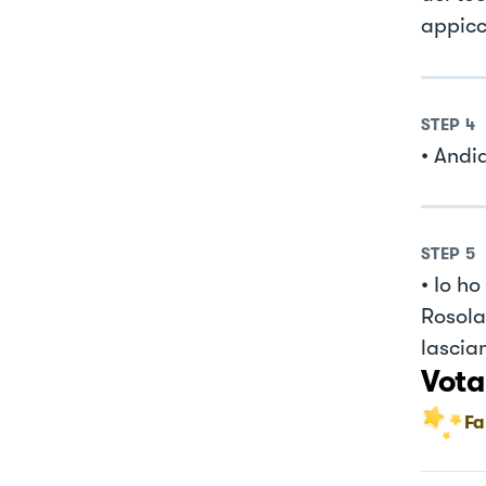
appicc
STEP
4
• Andi
STEP
5
• Io h
Rosola
lascia
Vota
Fa