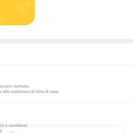
onara risottata
a alla carbonara di cime di rapa
ini e condizioni
come