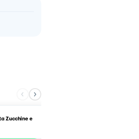
ta Zucchine e
Polpette di zucchine e
ricotta