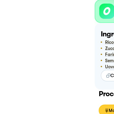
Ingr
Ric
Zuc
Far
Sem
Uov
C
Proc
Mo