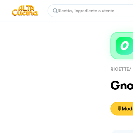
RICETTE
/
Gnoc
Moda