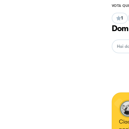
VOTA QU
1
Doma
Ciao