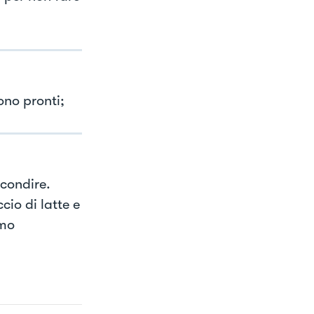
no pronti;
 condire.
io di latte e
amo