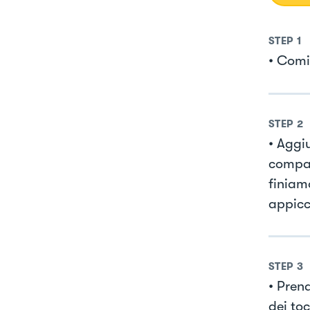
STEP
1
• Comi
STEP
2
• Aggi
compat
finiam
appicc
STEP
3
• Pren
dei to