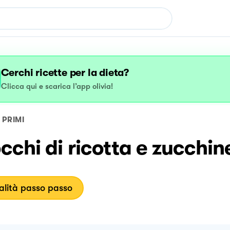
Cerchi ricette per la dieta?
Clicca qui e scarica l’app olivia!
PRIMI
chi di ricotta e zucchin
lità passo passo