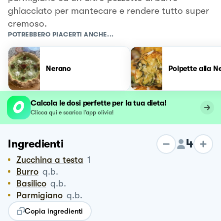
ghiacciato per mantecare e rendere tutto super
cremoso.
POTREBBERO PIACERTI ANCHE...
Nerano
Polpette alla N
Calcola le dosi perfette per la tua dieta!
Clicca qui e scarica l’app olivia!
4
Ingredienti
Zucchina a testa
1
Burro
q.b.
Basilico
q.b.
Parmigiano
q.b.
Copia ingredienti