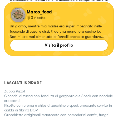
Marco_food
3
ricette
Un giorno, mentre mia madre era super impegnata nelle
faccende di casa le dissi; ti do una mano, ora cucino io.
Non mi ero mai cimentato ai fornelli anche se guardavo
spesso i miei mentre cucinavano e fu così che scoprii che
Visita il profilo
non solo ero capace, ma che cucinare mi metteva allegria
LASCIATI ISPIRARE
Zuppa Pizzol
Gnocchi di zucca con fonduta di gorgonzola e Speck con nocciole
croccanti
Risotto con crema e chips di zucchine e speck croccante servito in
cialda di Sbrinz DOP
Orecchiette artigianali mantecate con pomodorini confit, funghi