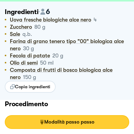
6
Ingredienti
Uova fresche biologiche alce nero
4
Zucchero
80
g
Sale
q.b.
Farina di grano tenero tipo "00" biologica alce
nero
30
g
Fecola di patate
20
g
Olio di semi
50
ml
Composta di frutti di bosco biologica alce
nero
150
g
Copia ingredienti
Procedimento
Modalità passo passo