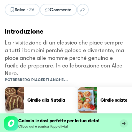
Salva
·
26
Commenta
Introduzione
La rivisitazione di un classico che piace sempre
a tutti i bambini perché goloso e divertente, ma
piace anche alle mamme perché genuino e
facile da preparare. In collaborazione con Alce
Nero.
POTREBBERO PIACERTI ANCHE...
Girelle alla Nutella
Girelle salate
Calcola le dosi perfette per la tua dieta!
Clicca qui e scarica l’app olivia!