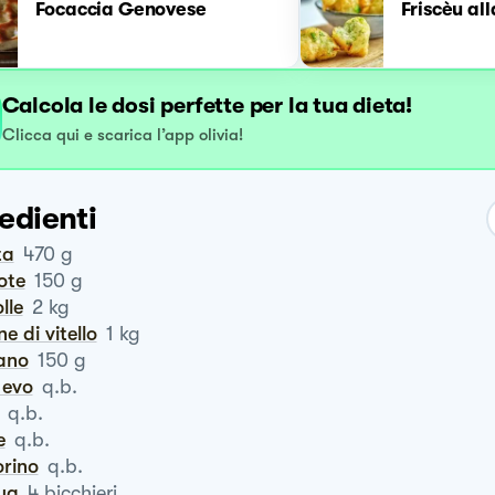
Focaccia Genovese
Friscèu al
Calcola le dosi perfette per la tua dieta!
Clicca qui e scarica l’app olivia!
edienti
ta
470
g
rote
150
g
olle
2
kg
ne di vitello
1
kg
ano
150
g
o evo
q.b.
q.b.
e
q.b.
orino
q.b.
qua
4
bicchieri