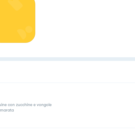
uine con zucchine e vongole
amarata