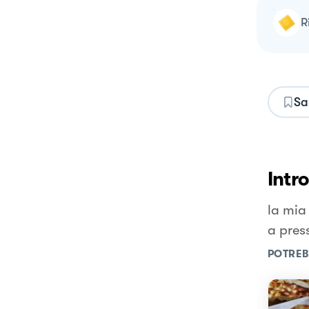
Sa
Intr
la mia
a pres
POTREB