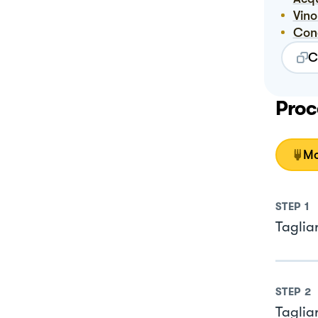
Vin
Co
C
Proc
Mo
STEP
1
Tagliar
STEP
2
Tagliar