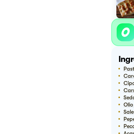
Ingr
Pas
Ca
Cip
Car
Sed
Oli
Sale
Pep
Pec
Ac