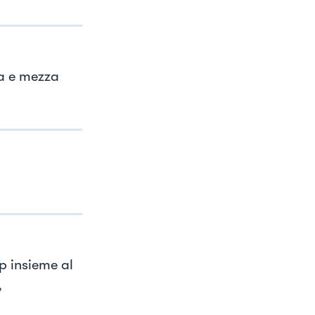
ra e mezza
ap insieme al
,