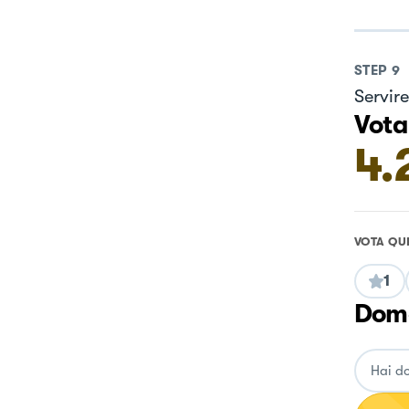
STEP
9
Servir
Vota
4.
VOTA QU
1
Doma