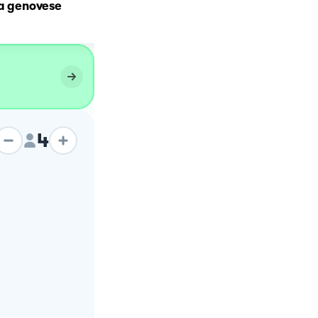
la genovese
Genovese di polpo
4