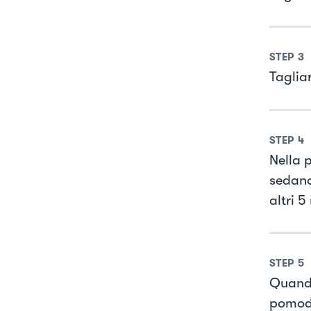
STEP
3
Tagliar
STEP
4
Nella p
sedano
altri 5
STEP
5
Quando
pomodo