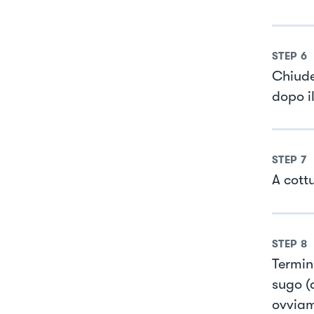
STEP
6
Chiude
dopo il
STEP
7
A cott
STEP
8
Termina
sugo (d
ovviam