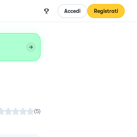
Accedi
Registrati
(
5
)