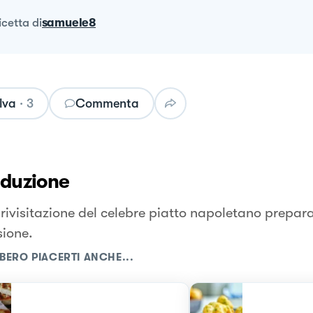
ricetta
di
samuele8
lva
·
3
Commenta
oduzione
 rivisitazione del celebre piatto napoletano prepar
sione.
BERO PIACERTI ANCHE...