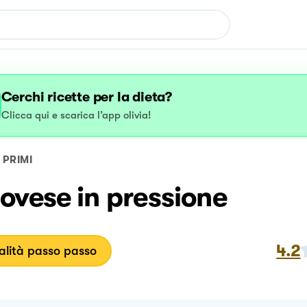
Cerchi ricette per la dieta?
Clicca qui e scarica l’app olivia!
PRIMI
ovese in pressione
4.2
lità passo passo