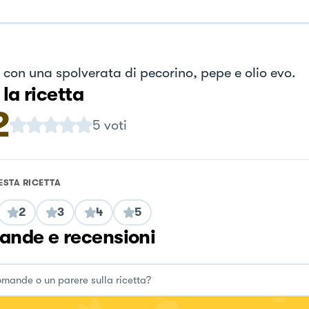
e con una spolverata di pecorino, pepe e olio evo.
 la ricetta
2
5
voti
ESTA RICETTA
2
3
4
5
nde e recensioni