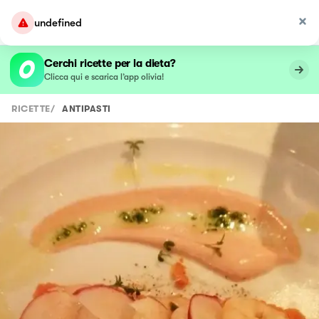
undefined
Cerchi ricette per la dieta?
Clicca qui e scarica l’app olivia!
RICETTE
/
ANTIPASTI