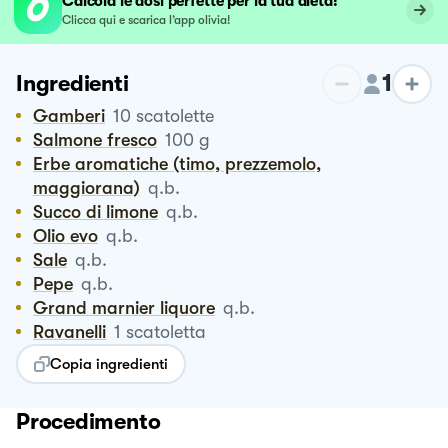
Calcola le dosi perfette per la tua dieta!
Clicca qui e scarica l’app olivia!
1
Ingredienti
Gamberi
10
scatolette
Salmone fresco
100
g
Erbe aromatiche (timo, prezzemolo,
maggiorana)
q.b.
Succo di limone
q.b.
Olio evo
q.b.
Sale
q.b.
Pepe
q.b.
Grand marnier liquore
q.b.
Ravanelli
1
scatoletta
Copia ingredienti
Procedimento