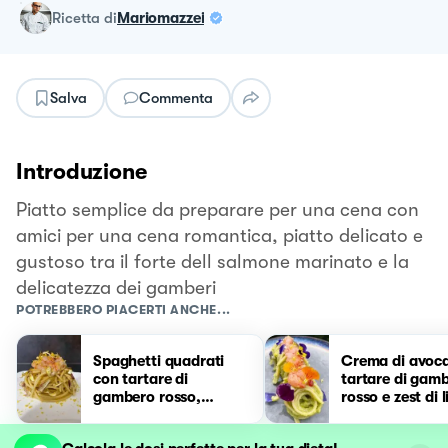
ricetta
di
Mariomazzei
Salva
Commenta
Introduzione
Piatto semplice da preparare per una cena con
amici per una cena romantica, piatto delicato e
gustoso tra il forte dell salmone marinato e la
delicatezza dei gamberi
POTREBBERO PIACERTI ANCHE...
Spaghetti quadrati
Crema di avoc
con tartare di
tartare di gam
gambero rosso,
rosso e zest di 
carciofi e bottarga