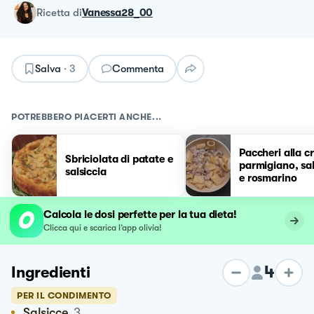
ricetta
di
Vanessa28_00
Salva
·
3
Commenta
POTREBBERO PIACERTI ANCHE...
Paccheri alla c
Sbriciolata di patate e
parmigiano, sal
salsiccia
e rosmarino
Calcola le dosi perfette per la tua dieta!
Clicca qui e scarica l’app olivia!
4
Ingredienti
PER IL CONDIMENTO
Salsicce
3