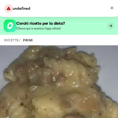
undefined
Cerchi ricette per la dieta?
Clicca qui e scarica l’app olivia!
RICETTE
/
PRIMI