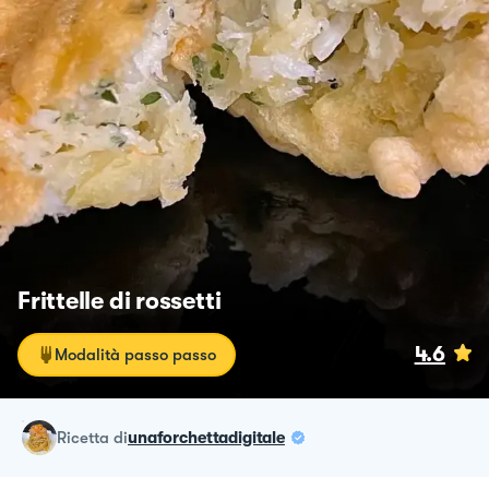
Frittelle di rossetti
4.6
Modalità passo passo
ricetta
di
unaforchettadigitale