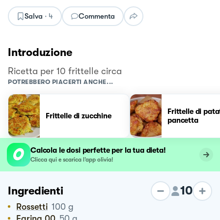
Salva
·
4
Commenta
Introduzione
Ricetta per 10 frittelle circa
POTREBBERO PIACERTI ANCHE...
Frittelle di pata
Frittelle di zucchine
pancetta
Calcola le dosi perfette per la tua dieta!
Clicca qui e scarica l’app olivia!
10
Ingredienti
Rossetti
100
g
Farina 00
50
g