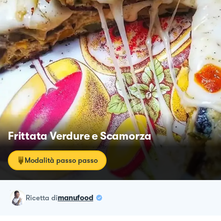
Frittata Verdure e Scamorza
Modalità passo passo
ricetta
di
manufood