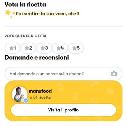
Vota la ricetta
Fai sentire la tua voce, chef!
VOTA QUESTA RICETTA
1
2
3
4
5
Domande e recensioni
manufood
31
ricette
Visita il profilo