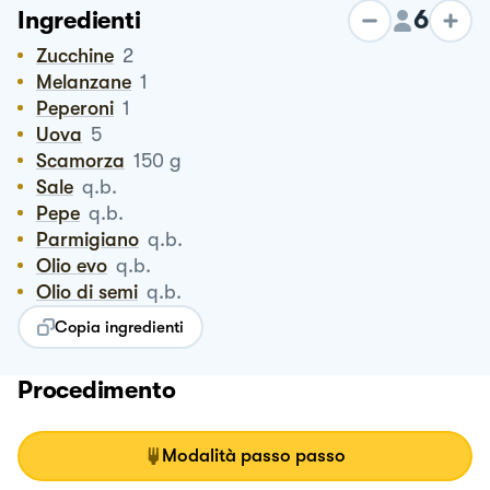
6
Ingredienti
Zucchine
2
Melanzane
1
Peperoni
1
Uova
5
Scamorza
150
g
Sale
q.b.
Pepe
q.b.
Parmigiano
q.b.
Olio evo
q.b.
Olio di semi
q.b.
Copia ingredienti
Procedimento
Modalità passo passo