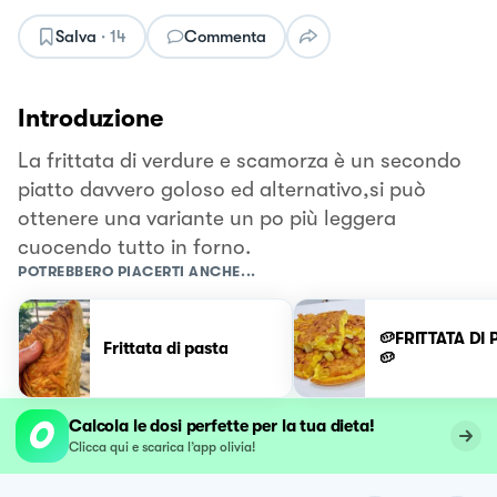
Salva
·
14
Commenta
Introduzione
La frittata di verdure e scamorza è un secondo
piatto davvero goloso ed alternativo,si può
ottenere una variante un po più leggera
cuocendo tutto in forno.
POTREBBERO PIACERTI ANCHE...
🥔FRITTATA DI 
Frittata di pasta
🥔
Calcola le dosi perfette per la tua dieta!
Clicca qui e scarica l’app olivia!