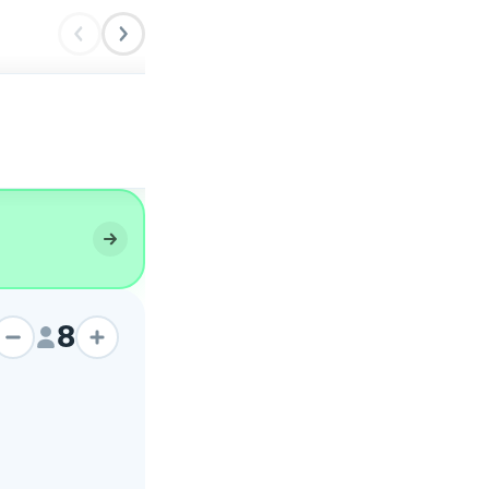
Frittata di pasta
8