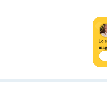
Lo sta
𝐦𝐚𝐠