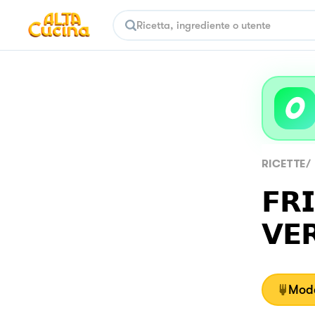
RICETTE
/
𝗙𝗥
𝗩𝗘
Moda