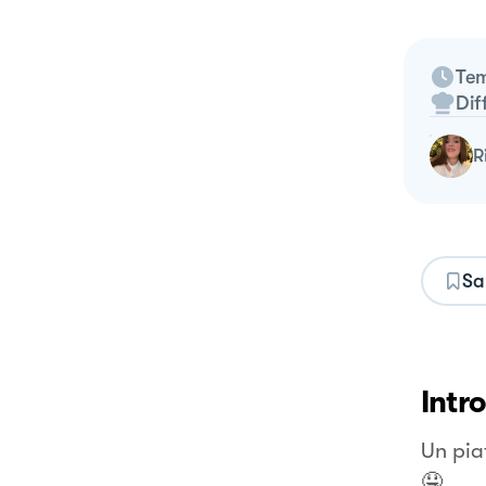
Tem
Dif
Sa
Intr
Un pia
🤤