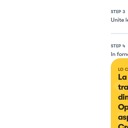
STEP
3
Unite l
STEP
4
In for
LO 
La
tr
di
Op
asp
Cre