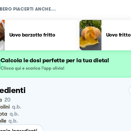
BERO PIACERTI ANCHE...
Uovo barzotto fritto
Uovo fritto
Calcola le dosi perfette per la tua dieta!
Clicca qui e scarica l’app olivia!
edienti
a
20
iolini
q.b.
rota
q.b.
olle
q.b.