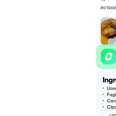
POTREB
Ingr
Uov
Fag
Ca
Cip