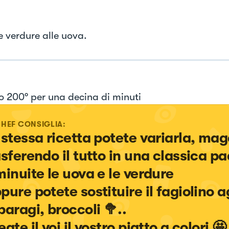
e verdure alle uova.
no 200° per una decina di minuti
CHEF CONSIGLIA:
 stessa ricetta potete variarla, mag
asferendo il tutto in una classica pa
minuite le uova e le verdure

pure potete sostituire il fagiolino ag
aragi, broccoli 🥦..

ate il voi il vostro piatto a colori 🤩