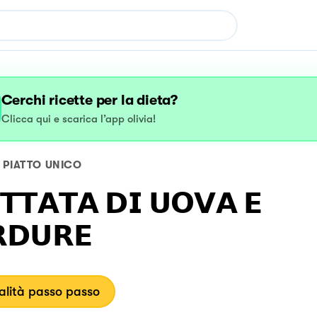
Cerchi ricette per la dieta?
Clicca qui e scarica l’app olivia!
PIATTO UNICO
𝗧𝗧𝗔𝗧𝗔 𝗗𝗜 𝗨𝗢𝗩𝗔 𝗘
𝗗𝗨𝗥𝗘
lità passo passo