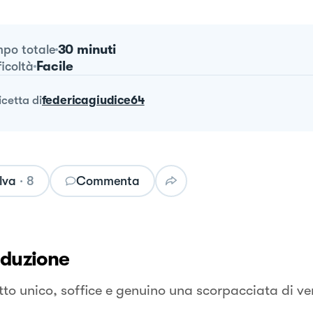
30 minuti
po totale
Facile
ficoltà
ricetta
di
federicagiudice64
lva
·
8
Commenta
oduzione
tto unico, soffice e genuino una scorpacciata di 