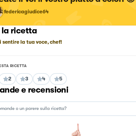
federicagiudice64
 la ricetta
i sentire la tua voce, chef!
ESTA RICETTA
2
3
4
5
nde e recensioni