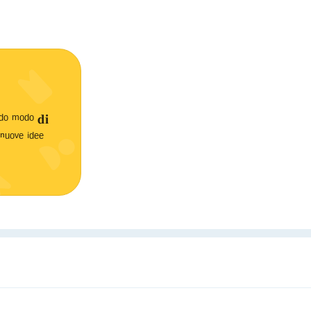
ᵈᵒ ᵐᵒᵈᵒ 𝐝𝐢
ᵈⁱ ⁿᵘᵒᵛᵉ ⁱᵈᵉᵉ