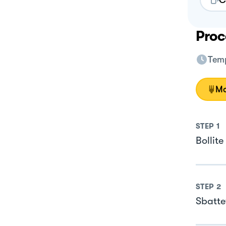
C
Proc
Temp
Mo
STEP
1
Bollite
STEP
2
Sbatte