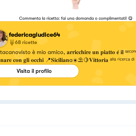
Commenta la ricetta: fai una domanda o complimentati! 😋
federicagiudice64
68
ricette
canovisto è mio amico, 𝐚𝐫𝐫𝐢𝐜𝐜𝐡𝐢𝐫𝐞 𝐮𝐧 𝐩𝐢𝐚𝐭𝐭𝐨 𝐞́ 𝐢𝐥 ˢᵉᶜᵒⁿ
𝐚𝐫𝐞 𝐜𝐨𝐧 𝐠𝐥𝐢 𝐨𝐜𝐜𝐡𝐢 📍𝐒𝐢𝐜𝐢𝐥𝐢𝐚𝐧a☀️⛱️🍋𝐕𝐢𝐭𝐭𝐨𝐫𝐢𝐚 ᵃˡˡᵃ ʳⁱᶜᵉʳᶜᵃ 
Visita il profilo