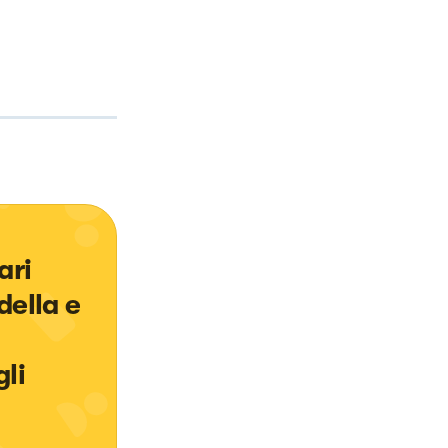
ari 
della e 
li 