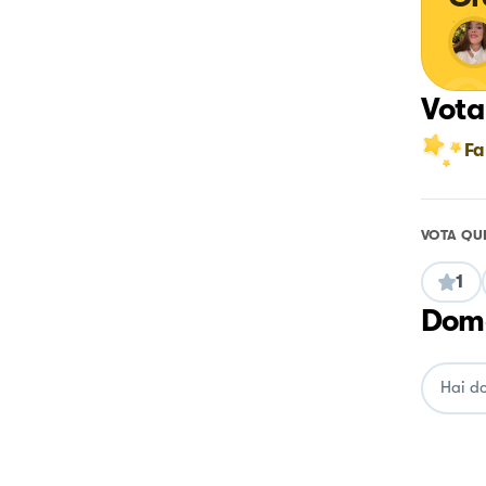
Vota
Fa
VOTA QU
1
Doma