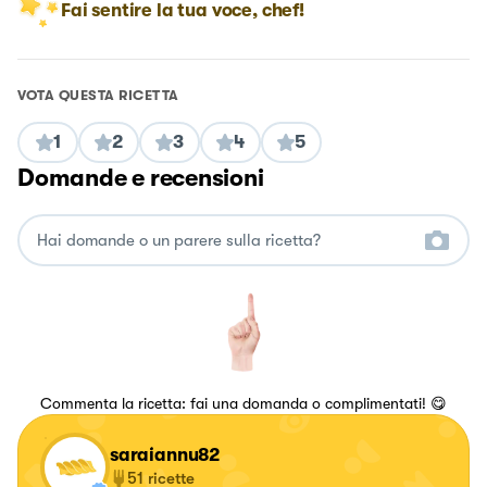
Fai sentire la tua voce, chef!
VOTA QUESTA RICETTA
1
2
3
4
5
Domande e recensioni
Commenta la ricetta: fai una domanda o complimentati! 😋
saraiannu82
51
ricette