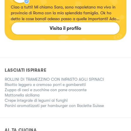
Ciao a tutti! Mi chiamo Sara, sono napoletana ma vivo in
provincia di Roma con la mia splendida famiglia. Ok ho
detto le cose banali adesso passo a quelle importanti! Adoro
cucinare, sperimentare piatti nuovi (i migliori sono gli
Visita il profilo
"svuotafrigo") assaggiarli ed imparare trucchi e trucchetti
che possono rendere anche le pietanze piu' semplici in
qualcosa che potrebbe andare davanti al Re! Il mondo della
cucina e' un mix tra arte e scienza e io spero di poter dare
un piccolo contributo e di continuare ad imparare tanto. Ed
ora ai fornelli!!!🥐🥩🍕🦞🥂
LASCIATI ISPIRARE
ROLLINI DI TRAMEZZINO CON IMPASTO AGLI SPINACI
Risotto leggero e cremoso porri e gamberetti
Zuppa di ceci e zucchine con pane croccante
Mattonella siciliana
Crepe integrale di legumi ai funghi
Panini aromatizzati per hamburger con Raclette Suisse
AL.TA CUCINA