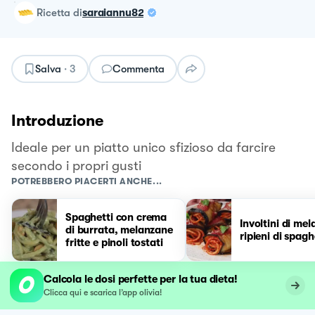
ricetta
di
saraiannu82
Salva
·
3
Commenta
Introduzione
Ideale per un piatto unico sfizioso da farcire
secondo i propri gusti
POTREBBERO PIACERTI ANCHE...
Spaghetti con crema
Involtini di me
di burrata, melanzane
ripieni di spagh
fritte e pinoli tostati
Calcola le dosi perfette per la tua dieta!
Clicca qui e scarica l’app olivia!