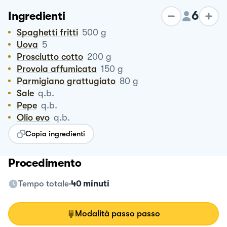
6
Ingredienti
Spaghetti fritti
500
g
Uova
5
Prosciutto cotto
200
g
Provola affumicata
150
g
Parmigiano grattugiato
80
g
Sale
q.b.
Pepe
q.b.
Olio evo
q.b.
Copia ingredienti
Procedimento
Tempo totale
40 minuti
Modalità passo passo