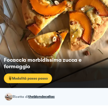
Focaccia morbidissima zucca e
formaggio
Modalità passo passo
ricetta
di
theblondeceliac