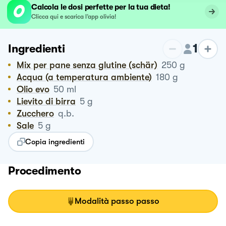
Calcola le dosi perfette per la tua dieta!
Clicca qui e scarica l’app olivia!
1
Ingredienti
Mix per pane senza glutine (schär)
250
g
Acqua (a temperatura ambiente)
180
g
Olio evo
50
ml
Lievito di birra
5
g
Zucchero
q.b.
Sale
5
g
Copia ingredienti
Procedimento
Modalità passo passo