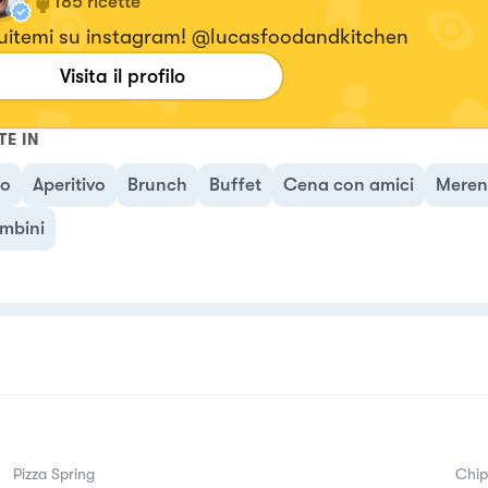
185
ricette
uitemi su instagram! @lucasfoodandkitchen
Visita il profilo
TE IN
no
Aperitivo
Brunch
Buffet
Cena con amici
Mere
mbini
Pizza Spring
Chip