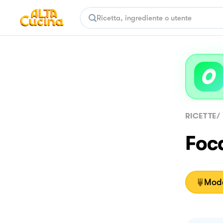
RICETTE
/
Foca
Moda