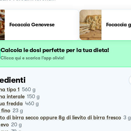
Focaccia Genovese
Focaccia 
Calcola le dosi perfette per la tua dieta!
Clicca qui e scarica l’app olivia!
edienti
ina tipo 1
560
g
ina interale
150
g
qua fredda
460
g
e fino
23
g
vito di birra secco oppure 8g di lievito di birra fresco
3
g
o evo
20
g