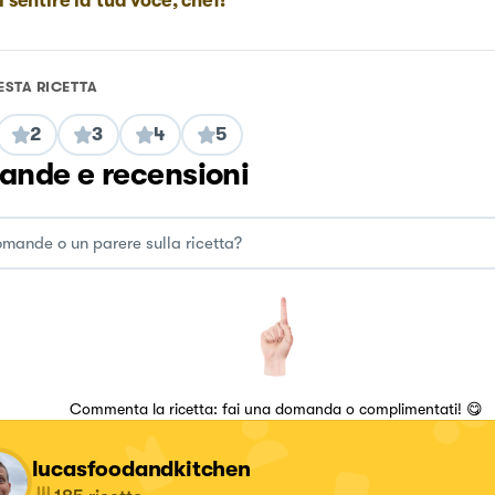
i sentire la tua voce, chef!
ESTA RICETTA
2
3
4
5
nde e recensioni
Commenta la ricetta: fai una domanda o complimentati! 😋
lucasfoodandkitchen