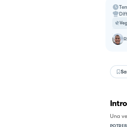
Tem
Dif
Ve
Sa
Intr
Una ve
POTREB