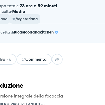
23 ore e 59 minuti
po totale
Media
ficoltà
gana
Vegetariana
ricetta
di
lucasfoodandkitchen
lva
·
6
Commenta
oduzione
rsione integrale della focaccia
BERO PIACERTI ANCHE...