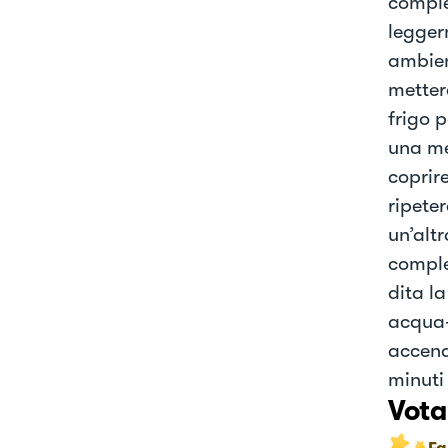
comple
legger
ambien
mettere
frigo p
una me
coprire
ripeter
un’alt
comple
dita l
acqua-
accend
minuti
Vota