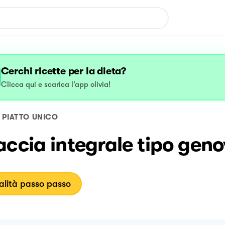
Cerchi ricette per la dieta?
Clicca qui e scarica l’app olivia!
PIATTO UNICO
ccia integrale tipo gen
lità passo passo