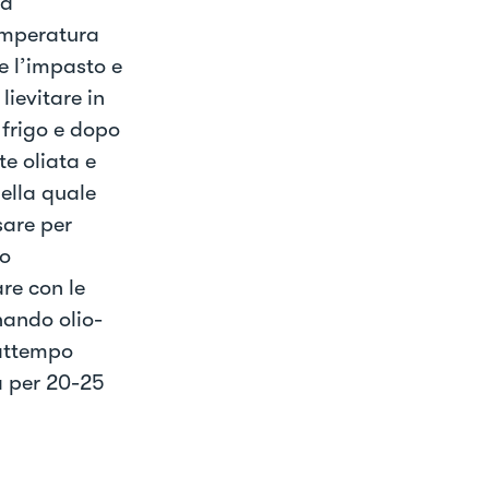
la
temperatura
e l’impasto e
lievitare in
 frigo e dopo
e oliata e
della quale
sare per
do
re con le
nando olio-
rattempo
a per 20-25