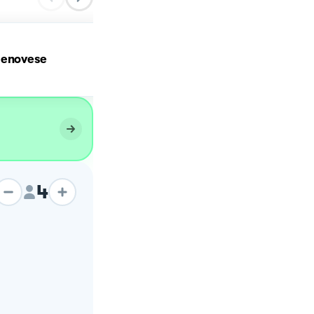
genovese
Focaccia tipo Recco
4