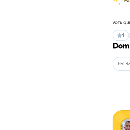
Fa
VOTA QU
1
Doma