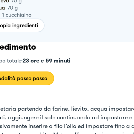
o evo
70
g
qua
70
g
1
cucchiaino
opia ingredienti
edimento
23 ore e 59 minuti
o totale
dalità passo passo
netaria partendo da farine, lievito, acqua impastar
ti, aggiungere il sale continuando ad impastare e
sivamente inserire a filo l’olio ed impastare fino a