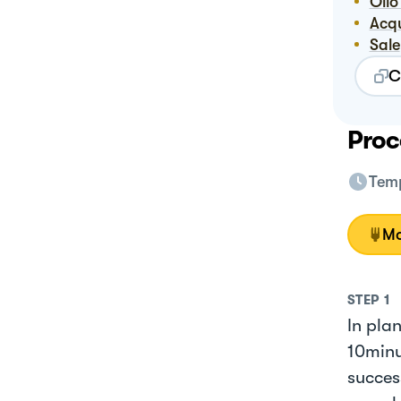
Oli
Ac
Sale
C
Proc
Temp
Mo
STEP
1
In pla
10minu
succes