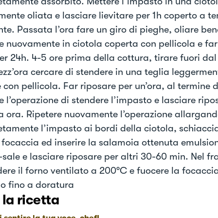
tamente assorbito. Mettere l’impasto in una cioto
mente oliata e lasciare lievitare per 1h coperto a 
te. Passata l’ora fare un giro di pieghe, oliare ben
 nuovamente in ciotola coperta con pellicola e far 
er 24h. 4-5 ore prima della cottura, tirare fuori dal
zz’ora cercare di stendere in una teglia leggerment
 con pellicola. Far riposare per un’ora, al termine 
e l’operazione di stendere l’impasto e lasciare ripo
ra ora. Ripetere nuovamente l’operazione allargan
tamente l’impasto ai bordi della ciotola, schiaccia
a focaccia ed inserire la salamoia ottenuta emulsio
sale e lasciare riposare per altri 30-60 min. Nel f
ere il forno ventilato a 200°C e fuocere la focacci
 o fino a doratura
 la ricetta