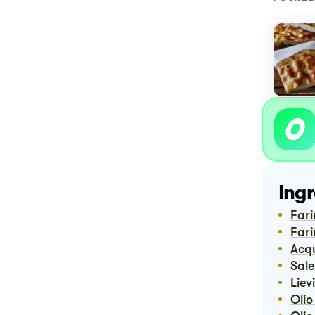
Ingr
Far
Far
Ac
Sal
Lie
Oli