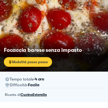
Focaccia barese senza impasto
Modalità passo passo
Tempo totale
4 ore
Difficoltà
Facile
ricetta
di
CucinaEsterella