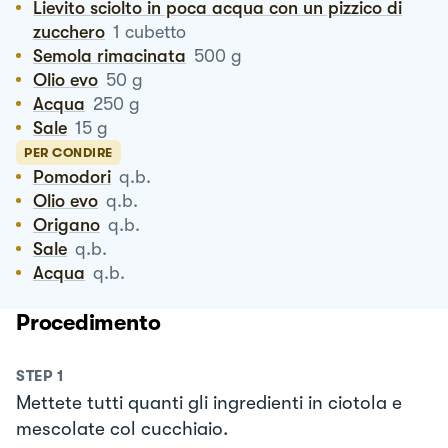
Lievito sciolto in poca acqua con un pizzico di
zucchero
1
cubetto
Semola rimacinata
500
g
Olio evo
50
g
Acqua
250
g
Sale
15
g
PER CONDIRE
Pomodori
q.b.
Olio evo
q.b.
Origano
q.b.
Sale
q.b.
Acqua
q.b.
Procedimento
STEP
1
Mettete tutti quanti gli ingredienti in ciotola e
mescolate col cucchiaio.