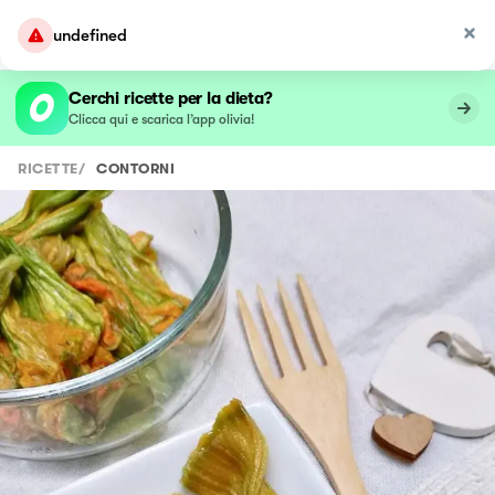
undefined
Cerchi ricette per la dieta?
Clicca qui e scarica l’app olivia!
RICETTE
/
CONTORNI