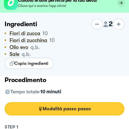
Calcola le dosi perfette per la tua dieta!
Clicca qui e scarica l’app olivia!
2
Ingredienti
Fiori di zucca
10
Fiori di zucchina
10
Olio evo
q.b.
Sale
q.b.
Copia ingredienti
Procedimento
Tempo totale
10 minuti
Modalità passo passo
STEP
1