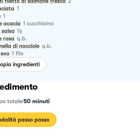
etti filetto di salmone fresco
2
nciata
1
e
1
ele acacia
1
cucchiaino
½
a salsa
e rosa
q.b.
anella di nocciole
q.b.
o evo
1
filo
opia ingredienti
edimento
50 minuti
o totale
dalità passo passo