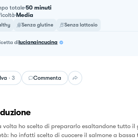
50 minuti
po totale
Media
ficoltà
lthy
Senza glutine
Senza lattosio
ricetta
di
lucianaincucina
lva
·
3
Commenta
oduzione
 volta ho scelto di prepararlo esaltandone tutto il 
età: ho infatti scelto di cuocere il salmone a bass