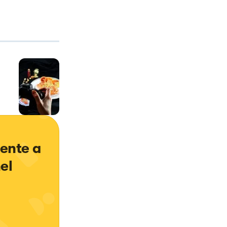
ente a 
el 