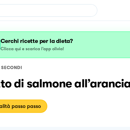
Cerchi ricette per la dieta?
Clicca qui e scarica l’app olivia!
SECONDI
tto di salmone all’aranci
lità passo passo