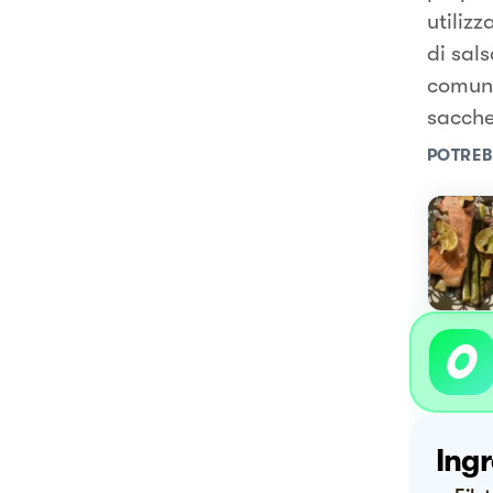
utiliz
di sals
comunqu
sacchet
POTREB
Ingr