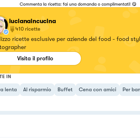
Commenta la ricetta: fai una domanda o complimentati! 😋
lucianaincucina
410
ricette
izzo ricette esclusive per aziende del food - food styl
tographer
Visita il profilo
TE IN
a lenta
Al risparmio
Buffet
Cena con amici
Per ba