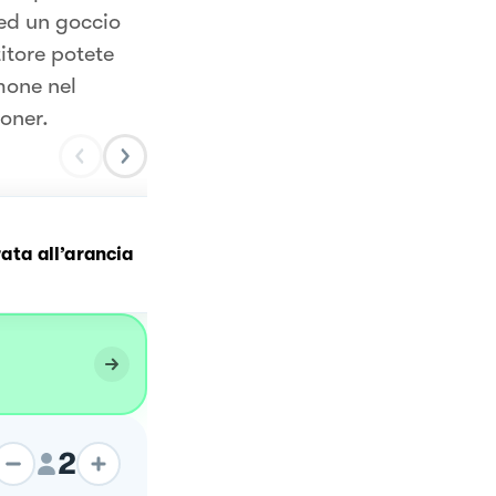
 ed un goccio
itore potete
lmone nel
roner.
Filetto di Merluzzo
orata all’arancia
all’Arancia 🐟🍊
2