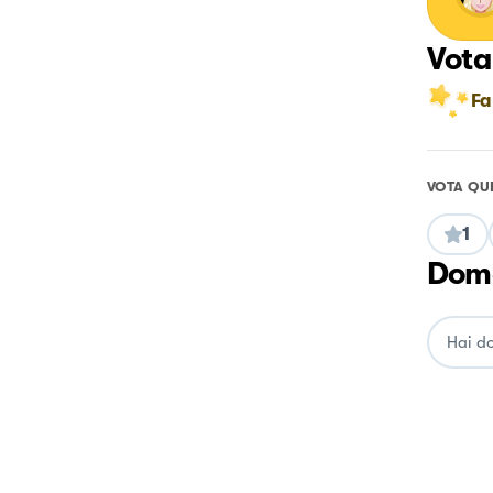
Vota
Fa
VOTA QU
1
Doma