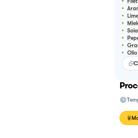
Fil
Ara
Lim
Mi
Soi
Pep
Gr
Oli
C
Proc
Temp
Mo