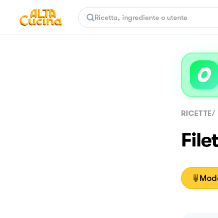
RICETTE
/
File
Moda