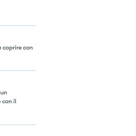
e coprire con
 un
 con il