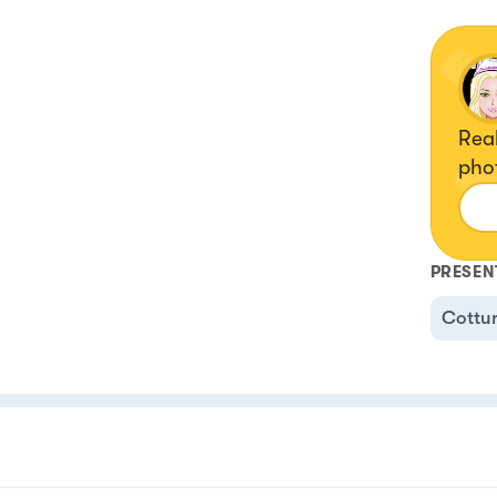
Real
pho
PRESEN
Cottur