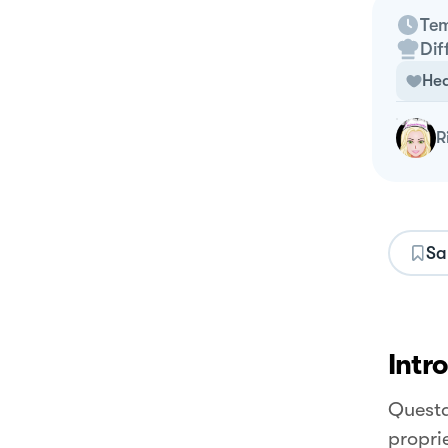
Tem
Dif
Hea
Sa
Intr
Questa
propri