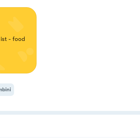
ist - food
mbini