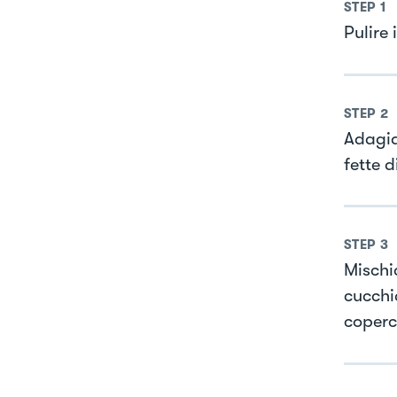
STEP
1
Pulire 
STEP
2
Adagiar
fette d
STEP
3
Mischi
cucchia
coperc