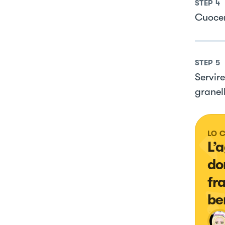
STEP
4
Cuocer
STEP
5
Servir
granell
LO 
L’
do
fr
be