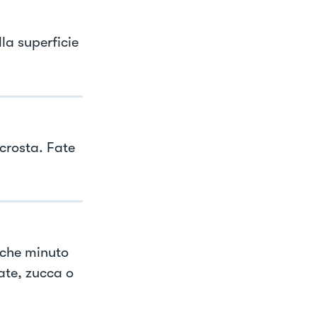
lla superficie
a crosta. Fate
alche minuto
ate, zucca o