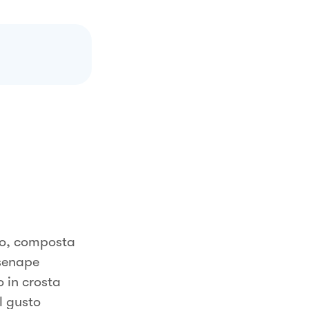
to, composta
 senape
 in crosta
l gusto