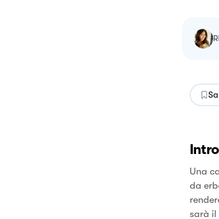
Sa
Intr
Una ca
da erb
render
sarà il