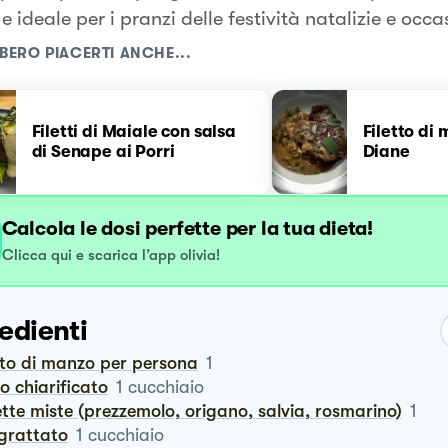
e ideale per i pranzi delle festività natalizie e occa
BERO PIACERTI ANCHE...
Filetti di Maiale con salsa
Filetto di
di Senape ai Porri
Diane
Calcola le dosi perfette per la tua dieta!
Clicca qui e scarica l’app olivia!
edienti
etto di manzo per persona
1
ro chiarificato
1
cucchiaio
ette miste (prezzemolo, origano, salvia, rosmarino)
1
ngrattato
1
cucchiaio