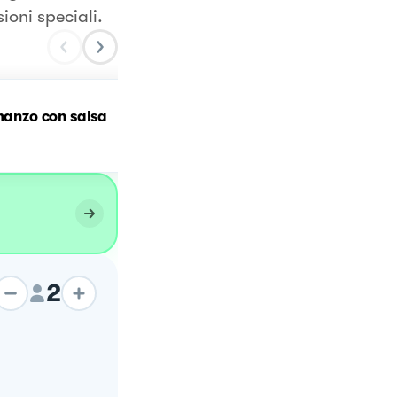
sioni speciali.
 manzo con salsa
FILETTO DI TROTA CON
PATATE IN CROSTA
2