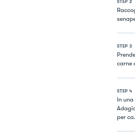
STEP
2
Raccog
senape
STEP
3
Prende
carne c
STEP
4
In una 
Adagiat
per ca.