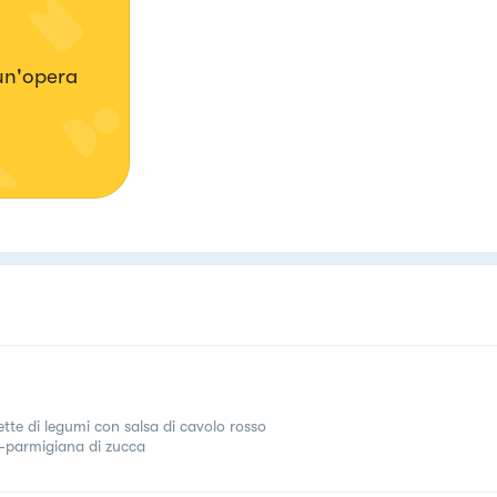
 un'opera
ette di legumi con salsa di cavolo rosso
l-parmigiana di zucca