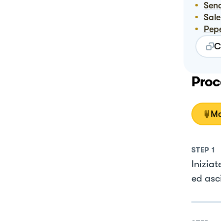
Sen
Sale
Pep
C
Proc
Mo
STEP
1
Iniziat
ed asc