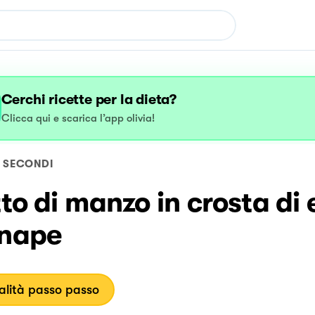
Cerchi ricette per la dieta?
Clicca qui e scarica l’app olivia!
SECONDI
tto di manzo in crosta di 
enape
lità passo passo