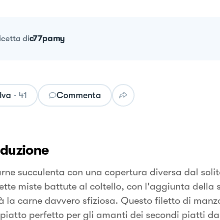
ricetta
di
c77pamy
lva
·
41
Commenta
oduzione
rne succulenta con una copertura diversa dal soli
ette miste battute al coltello, con l'aggiunta della
à la carne davvero sfiziosa. Questo filetto di manzo
 piatto perfetto per gli amanti dei secondi piatti da