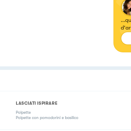
...q
d'art
LASCIATI ISPIRARE
Polpette
Polpette con pomodorini e basilico