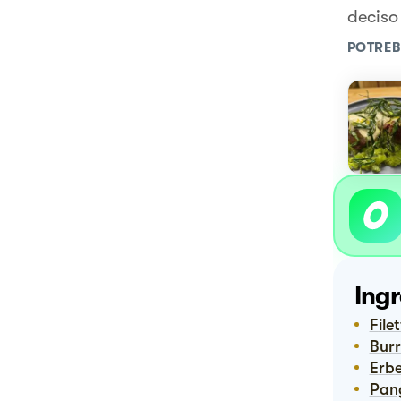
deciso 
POTREB
Ingr
Fil
Bur
Erb
Pa