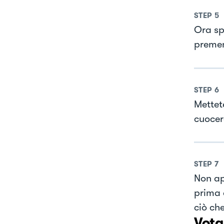
STEP
5
Ora spo
premen
STEP
6
Mettete
cuocer
STEP
7
Non app
prima 
ciò che
Vota