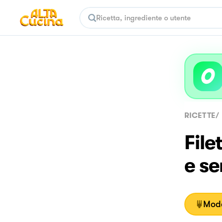
RICETTE
/
File
e s
Moda