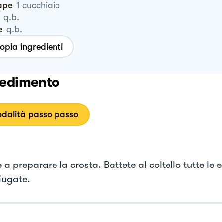
ape
1
cucchiaio
q.b.
e
q.b.
opia ingredienti
edimento
dalità passo passo
e a preparare la crosta. Battete al coltello tutte le 
iugate.