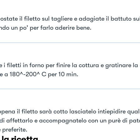
state il filetto sul tagliere e adagiate il battuto su
do un po' per farlo aderire bene.
 i filetti in forno per finire la cottura e gratinare l
e a 180^-200^ C per 10 min.
ena il filetto sarà cotto lasciatelo intiepidire qu
di affettarlo e accompagnatelo con un purè di pat
 preferite.
 la ricetta