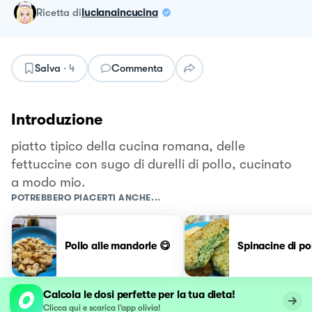
ricetta
di
lucianaincucina
Salva
·
4
Commenta
Introduzione
piatto tipico della cucina romana, delle
fettuccine con sugo di durelli di pollo, cucinato
a modo mio.
POTREBBERO PIACERTI ANCHE...
Pollo alle mandorle 😋
Spinacine di po
Calcola le dosi perfette per la tua dieta!
Clicca qui e scarica l’app olivia!