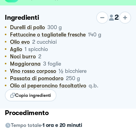
2
Ingredienti
Durelli di pollo
300
g
Fettuccine o tagliatelle fresche
140
g
Olio evo
2
cucchiai
Aglio
1
spicchio
Noci burro
2
Maggiorana
3
foglie
½
Vino rosso corposo
bicchiere
Passata di pomodoro
250
g
Olio al peperoncino facoltativo
q.b.
Copia ingredienti
Procedimento
Tempo totale
1 ora e 20 minuti