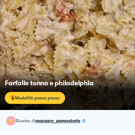
Farfalle tonno e philadelphia
Modalità passo passo
ricetta
di
maccaro_paraosteria