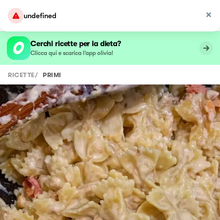
undefined
Cerchi ricette per la dieta?
Clicca qui e scarica l’app olivia!
RICETTE
/
PRIMI