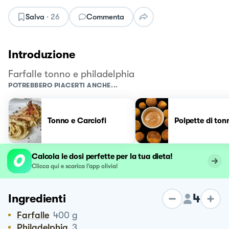
Salva
·
26
Commenta
Introduzione
Farfalle tonno e philadelphia
POTREBBERO PIACERTI ANCHE...
Tonno e Carciofi
Polpette di ton
Calcola le dosi perfette per la tua dieta!
Clicca qui e scarica l’app olivia!
4
Ingredienti
Farfalle
400
g
Philadelphia
3