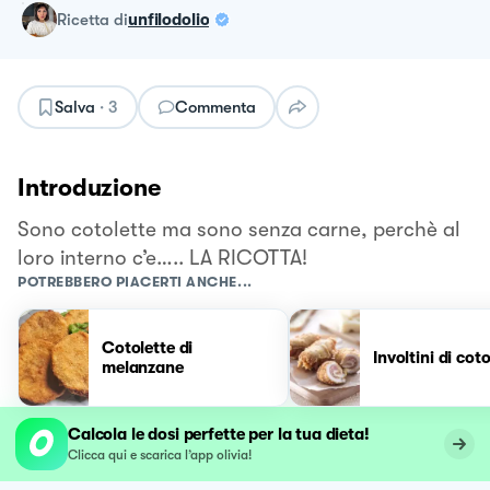
ricetta
di
unfilodolio
Salva
·
3
Commenta
Introduzione
Sono cotolette ma sono senza carne, perchè al
loro interno c’e….. LA RICOTTA!
POTREBBERO PIACERTI ANCHE...
Cotolette di
Involtini di cot
melanzane
Calcola le dosi perfette per la tua dieta!
Clicca qui e scarica l’app olivia!