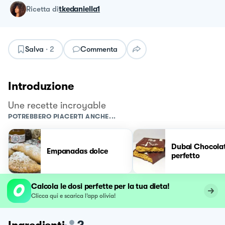
ricetta
di
tkedaniella1
Salva
·
2
Commenta
Introduzione
Une recette incroyable
POTREBBERO PIACERTI ANCHE...
Dubai Chocola
Empanadas dolce
perfetto
Calcola le dosi perfette per la tua dieta!
Clicca qui e scarica l’app olivia!
2