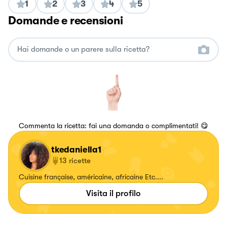
1
2
3
4
5
Domande e recensioni
Commenta la ricetta: fai una domanda o complimentati! 😋
tkedaniella1
13
ricette
Cuisine française, américaine, africaine Etc....
Visita il profilo