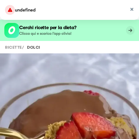
undefined
Cerchi ricette per la dieta?
Clicca qui e scarica l’app olivia!
RICETTE
/
DOLCI