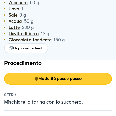
Zucchero
50
g
Uovo
1
Sale
8
g
Acqua
50
g
Latte
230
g
Lievito di birra
12
g
Cioccolato fondente
150
g
Copia ingredienti
Procedimento
Modalità passo passo
STEP
1
Mischiare la farina con lo zucchero.