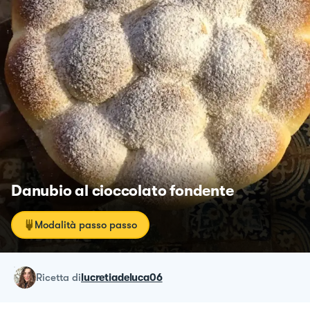
Danubio al cioccolato fondente
Modalità passo passo
ricetta
di
lucretiadeluca06