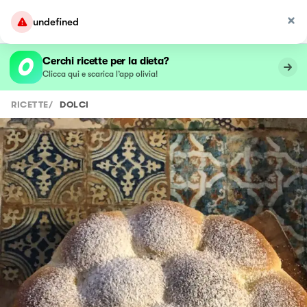
undefined
Cerchi ricette per la dieta?
Clicca qui e scarica l’app olivia!
RICETTE
/
DOLCI