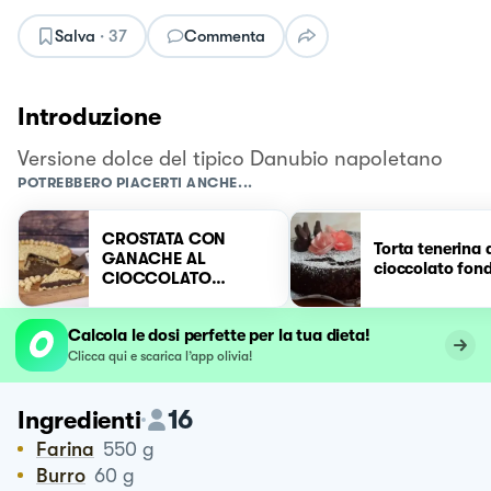
Salva
·
37
Commenta
Introduzione
Versione dolce del tipico Danubio napoletano
POTREBBERO PIACERTI ANCHE...
CROSTATA CON
Torta tenerina 
GANACHE AL
cioccolato fon
CIOCCOLATO
FONDENTE
Calcola le dosi perfette per la tua dieta!
Clicca qui e scarica l’app olivia!
16
Ingredienti
Farina
550
g
Burro
60
g