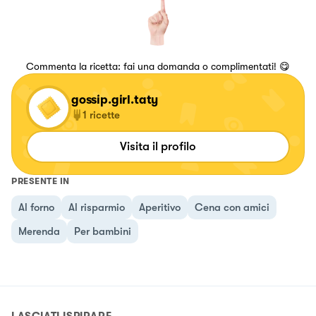
Commenta la ricetta: fai una domanda o complimentati! 😋
gossip.girl.taty
1
ricette
Visita il profilo
PRESENTE IN
Al forno
Al risparmio
Aperitivo
Cena con amici
Merenda
Per bambini