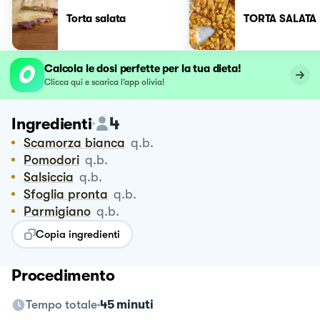
Torta salata
TORTA SALATA
Calcola le dosi perfette per la tua dieta!
Clicca qui e scarica l’app olivia!
4
Ingredienti
Scamorza bianca
q.b.
Pomodori
q.b.
Salsiccia
q.b.
Sfoglia pronta
q.b.
Parmigiano
q.b.
Copia ingredienti
Procedimento
Tempo totale
45 minuti