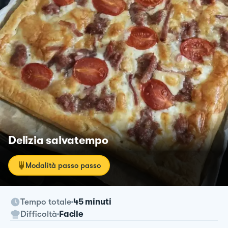
Delizia salvatempo
Modalità passo passo
Tempo totale
45 minuti
Difficoltà
Facile